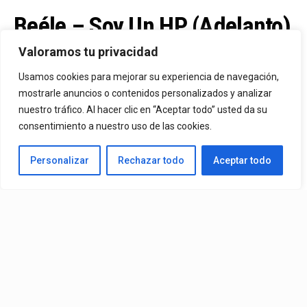
Beéle – Soy Un HP (Adelanto)
Valoramos tu privacidad
By
Vitaxo
Usamos cookies para mejorar su experiencia de navegación,
Published
27/02/2024
mostrarle anuncios o contenidos personalizados y analizar
nuestro tráfico. Al hacer clic en “Aceptar todo” usted da su
consentimiento a nuestro uso de las cookies.
Personalizar
Rechazar todo
Aceptar todo
Video:
Beéle
– Soy Un HP (Adelanto)