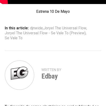
Estrena 10 De Mayo
In this article:
djnwide
,
Joryel The Universal Flow
,
Joryel The Universal Flow - Se Vale To (Preview)
,
Se Vale To
WRITTEN BY
Edbay