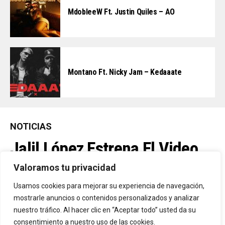
MdobleeW Ft. Justin Quiles – AO
Montano Ft. Nicky Jam – Kedaaate
NOTICIAS
Jalil López Estrena El Video
Oficial De “La Culpable”, El
Valoramos tu privacidad
Favorito De Sus Fans
Usamos cookies para mejorar su experiencia de navegación,
mostrarle anuncios o contenidos personalizados y analizar
nuestro tráfico. Al hacer clic en “Aceptar todo” usted da su
Una De Las Canciones Más Queridas Por Sus Seguidores Y El
consentimiento a nuestro uso de las cookies.