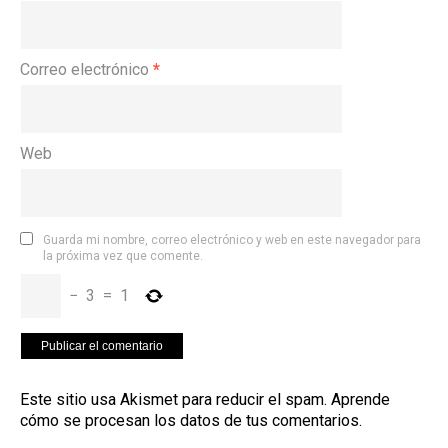
Correo electrónico
*
Web
Guarda mi nombre, correo electrónico y web en este navegador para
la próxima vez que comente.
−
3
=
1
Este sitio usa Akismet para reducir el spam.
Aprende
cómo se procesan los datos de tus comentarios
.