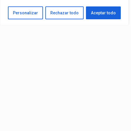
Tema Más Reproducido De Su Catálogo En Spotify. El Videoclip Ya
Personalizar
Rechazar todo
Aceptar todo
Está Disponible En YouTube Y En Todas Las Plataformas
Digitales.
By
Edbay
Published
08/07/2026