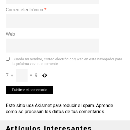
Correo electrónico
*
Web
Guarda mi nombre, correo electrónico y web en este navegador para
la próxima vez que comente.
7
+
=
9
Este sitio usa Akismet para reducir el spam.
Aprende
cómo se procesan los datos de tus comentarios
.
Artículos Interesantes