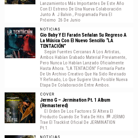
Lanzamientos Más Importantes De Este Año
Con El Estreno De Una Nueva Colaboración
Junto A J Balvin , Programada Para El
Próximo 26 De Junio
NOTICIAS
Gio Baby Y El Faraón Señalan Su Regreso A
La Música Con El Nuevo Sencillo “LA
TENTACIÓN”
Según Fuentes Cercanas A Los Artistas,
Ambos Habían Grabado Material Previamente,
Pero Nunca Lo Habían Lanzado Oficialmente
Hasta Ahora. “LA TENTACIÓN” Formaría Parte
De Un Archivo Creativo Que Ha Sido Revisado
Y Refinado, Lo Que Sugiere Una Posible Nueva
Etapa De Colaboración Entre Ambos.
COVER
Jermo G – Jermination Pt. 1 Album
(Remastered)
El Orden De Los Factores Sí Altera El
Producto Cuando Se Trata De Hits. 🏁 JERMO
Trae El Tracklist Oficial De JERMINATION
Pt.1.
NOTICIAS