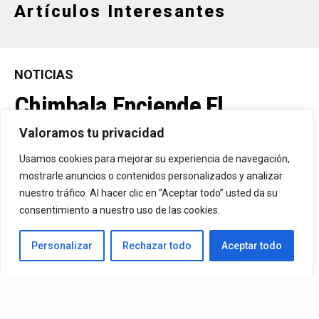
Artículos Interesantes
NOTICIAS
Chimbala Enciende El
Escenario De Premios Tu
Valoramos tu privacidad
Música Urbano Mix 2026 Con
Usamos cookies para mejorar su experiencia de navegación,
mostrarle anuncios o contenidos personalizados y analizar
El Estreno Televisivo De “Oh
nuestro tráfico. Al hacer clic en “Aceptar todo” usted da su
consentimiento a nuestro uso de las cookies.
Oh”
Personalizar
Rechazar todo
Aceptar todo
El Artista Ya Se Prepara Para Uno De Los Lanzamientos Más
Importantes De Este Año Con El Estreno De Una Nueva
Colaboración Junto A J Balvin , Programada Para El Próximo 26