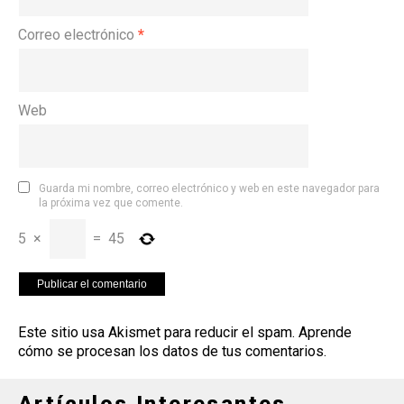
Correo electrónico
*
Web
Guarda mi nombre, correo electrónico y web en este navegador para
la próxima vez que comente.
5
×
=
45
Este sitio usa Akismet para reducir el spam.
Aprende
cómo se procesan los datos de tus comentarios
.
Artículos Interesantes