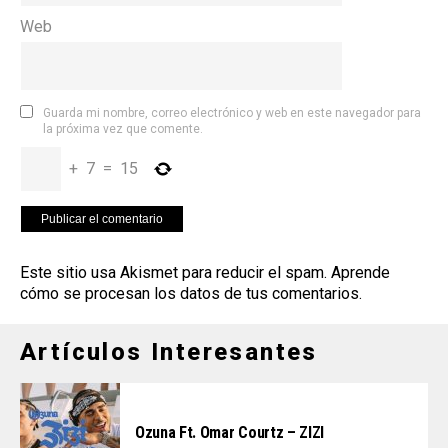
Web
Guarda mi nombre, correo electrónico y web en este navegador para
la próxima vez que comente.
+
7
=
15
Este sitio usa Akismet para reducir el spam.
Aprende
cómo se procesan los datos de tus comentarios
.
Artículos Interesantes
Ozuna Ft. Omar Courtz – ZIZI