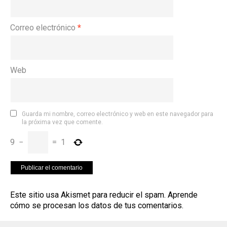
Correo electrónico
*
Web
Guarda mi nombre, correo electrónico y web en este navegador para
la próxima vez que comente.
9
−
=
1
Este sitio usa Akismet para reducir el spam.
Aprende
cómo se procesan los datos de tus comentarios
.