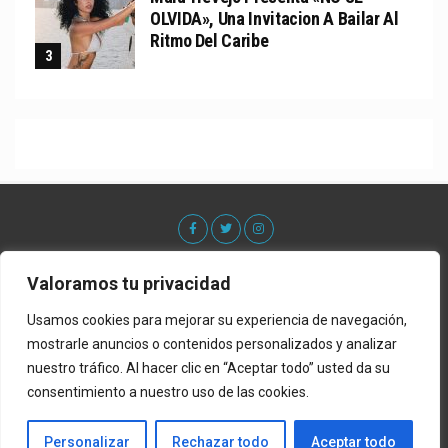
OLVIDA», Una Invitacion A Bailar Al
Ritmo Del Caribe
Valoramos tu privacidad
Usamos cookies para mejorar su experiencia de navegación,
mostrarle anuncios o contenidos personalizados y analizar
nuestro tráfico. Al hacer clic en “Aceptar todo” usted da su
consentimiento a nuestro uso de las cookies.
Acerca De
Contacto
Lista de Estrenos
Privacy Policy
Política de Privacidad
Personalizar
Rechazar todo
Aceptar todo
Copyright © 2022 ElGenero Official. Sitio por Promo Music Inc