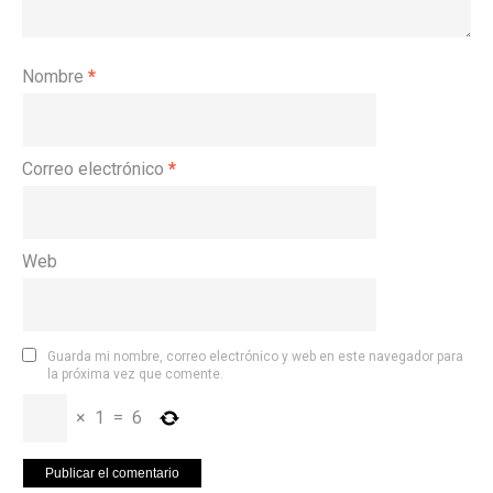
Nombre
*
Correo electrónico
*
Web
Guarda mi nombre, correo electrónico y web en este navegador para
la próxima vez que comente.
×
1
=
6