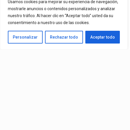
Usamos cookies para mejorar su experiencia de navegación,
mostrarle anuncios o contenidos personalizados y analizar
By
Vitaxo
Published
14/07/2026
nuestro tráfico. Al hacer clic en “Aceptar todo” usted da su
consentimiento a nuestro uso de las cookies.
Personalizar
Rechazar todo
Aceptar todo
Álbum:
Conep
– Trappii 2 (Álbum) (2026)