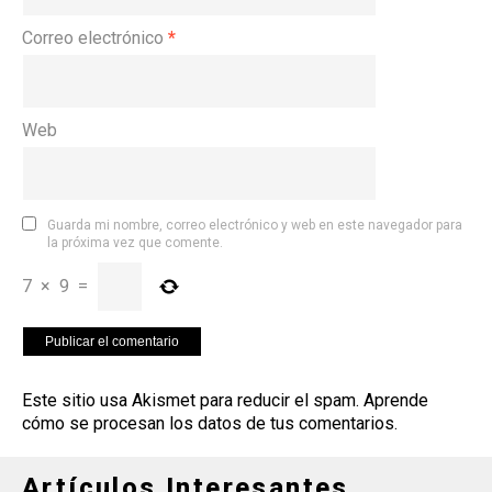
Correo electrónico
*
Web
Guarda mi nombre, correo electrónico y web en este navegador para
la próxima vez que comente.
7
×
9
=
Este sitio usa Akismet para reducir el spam.
Aprende
cómo se procesan los datos de tus comentarios
.
Artículos Interesantes