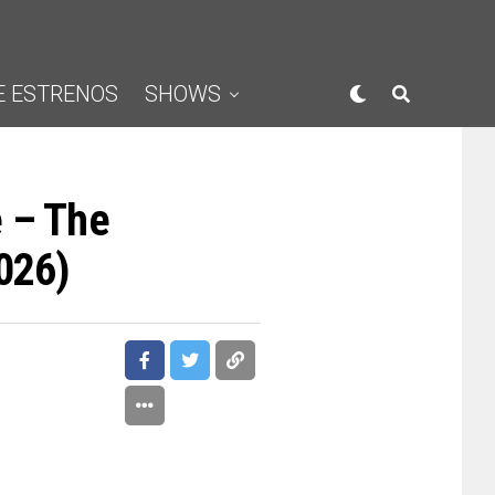
E ESTRENOS
SHOWS
e – The
2026)