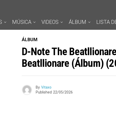
S
MÚSICA
VIDEOS
ÁLBUM
LISTA D
ÁLBUM
D-Note The Beatllionar
Beatllionare (Álbum) (
By
Vitaxo
Published
22/05/2026