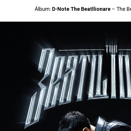
Álbum:
D-Note The Beatllionare
– The Be