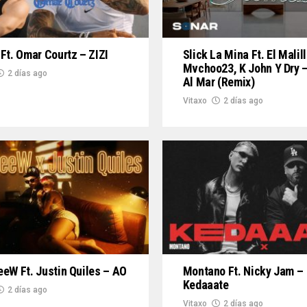
Ft. Omar Courtz – ZIZI
Slick La Mina Ft. El Malill
Mvchoo23, K John Y Dry –
2 días ago
Al Mar (Remix)
Vitaxo
2 días ago
eW Ft. Justin Quiles – AO
Montano Ft. Nicky Jam –
Kedaaate
2 días ago
Vitaxo
2 días ago