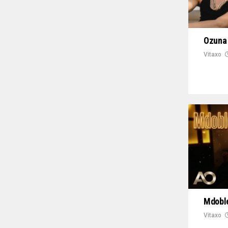
Ozuna 
Vitaxo
Mdoble
Vitaxo