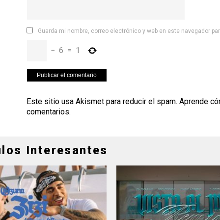
Guarda mi nombre, correo electrónico y web en este navegador pa
−
6
=
1
Este sitio usa Akismet para reducir el spam.
Aprende có
comentarios
.
ulos Interesantes