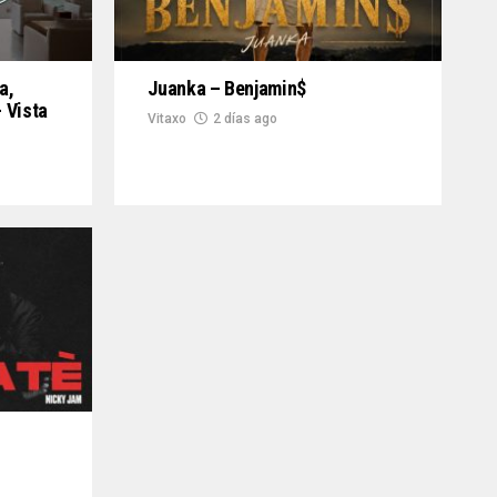
a,
Juanka – Benjamin$
 Vista
Vitaxo
2 días ago