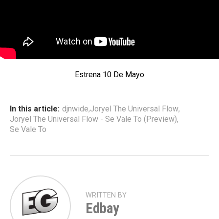
Estrena 10 De Mayo
In this article:
djnwide
,
Joryel The Universal Flow
,
Joryel The Universal Flow - Se Vale To (Preview)
,
Se Vale To
WRITTEN BY
Edbay