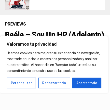
PREVIEWS
Beéle – Soy Un HP (Adelanto)
Valoramos tu privacidad
By
Vitaxo
Usamos cookies para mejorar su experiencia de navegación,
Published
27/02/2024
mostrarle anuncios o contenidos personalizados y analizar
nuestro tráfico. Al hacer clic en “Aceptar todo” usted da su
consentimiento a nuestro uso de las cookies.
Personalizar
Rechazar todo
Aceptar todo
Video:
Beéle
– Soy Un HP (Adelanto)