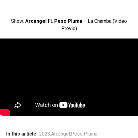
Show:
Arcangel
Ft.
Peso Pluma
– La Chamba (Video
Previo)
In this article:
2023
,
Arcangel
,
Peso Pluma