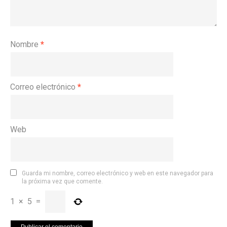
Nombre
*
Correo electrónico
*
Web
Guarda mi nombre, correo electrónico y web en este navegador para
la próxima vez que comente.
1
×
5
=