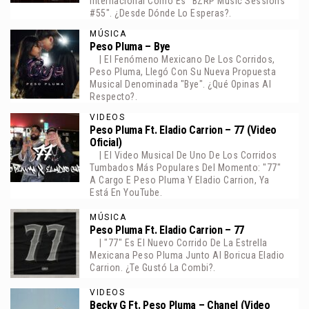
Internacional Como Es "BZRP Music Sessions
#55". ¿Desde Dónde Lo Esperas?.
MÚSICA
Peso Pluma – Bye
| El Fenómeno Mexicano De Los Corridos,
Peso Pluma, Llegó Con Su Nueva Propuesta
Musical Denominada "Bye". ¿Qué Opinas Al
Respecto?.
VIDEOS
Peso Pluma Ft. Eladio Carrion – 77 (Video
Oficial)
| El Video Musical De Uno De Los Corridos
Tumbados Más Populares Del Momento: "77"
A Cargo E Peso Pluma Y Eladio Carrion, Ya
Está En YouTube.
MÚSICA
Peso Pluma Ft. Eladio Carrion – 77
| "77" Es El Nuevo Corrido De La Estrella
Mexicana Peso Pluma Junto Al Boricua Eladio
Carrion. ¿Te Gustó La Combi?.
VIDEOS
Becky G Ft. Peso Pluma – Chanel (Video