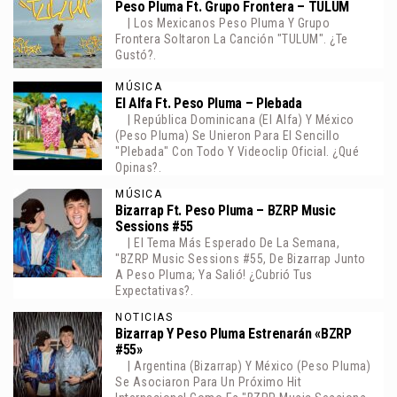
Peso Pluma Ft. Grupo Frontera – TULUM
| Los Mexicanos Peso Pluma Y Grupo
Frontera Soltaron La Canción "TULUM". ¿Te
Gustó?.
MÚSICA
El Alfa Ft. Peso Pluma – Plebada
| República Dominicana (El Alfa) Y México
(Peso Pluma) Se Unieron Para El Sencillo
"Plebada" Con Todo Y Videoclip Oficial. ¿Qué
Opinas?.
MÚSICA
Bizarrap Ft. Peso Pluma – BZRP Music
Sessions #55
| El Tema Más Esperado De La Semana,
"BZRP Music Sessions #55, De Bizarrap Junto
A Peso Pluma; Ya Salió! ¿Cubrió Tus
Expectativas?.
NOTICIAS
Bizarrap Y Peso Pluma Estrenarán «BZRP
#55»
| Argentina (Bizarrap) Y México (Peso Pluma)
Se Asociaron Para Un Próximo Hit