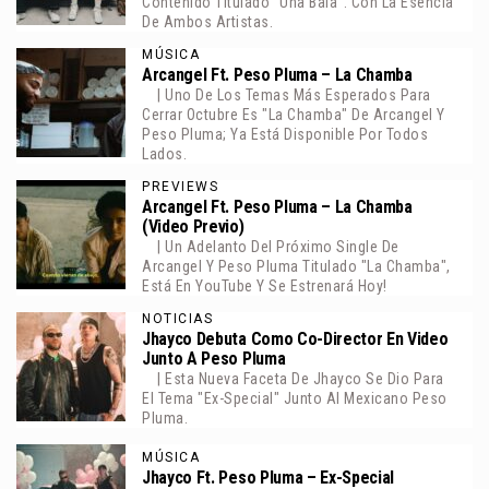
Contenido Titulado "Una Bala". Con La Esencia
De Ambos Artistas.
MÚSICA
Arcangel Ft. Peso Pluma – La Chamba
| Uno De Los Temas Más Esperados Para
Cerrar Octubre Es "La Chamba" De Arcangel Y
Peso Pluma; Ya Está Disponible Por Todos
Lados.
PREVIEWS
Arcangel Ft. Peso Pluma – La Chamba
(Video Previo)
| Un Adelanto Del Próximo Single De
Arcangel Y Peso Pluma Titulado "La Chamba",
Está En YouTube Y Se Estrenará Hoy!
NOTICIAS
Jhayco Debuta Como Co-Director En Video
Junto A Peso Pluma
| Esta Nueva Faceta De Jhayco Se Dio Para
El Tema "Ex-Special" Junto Al Mexicano Peso
Pluma.
MÚSICA
Jhayco Ft. Peso Pluma – Ex-Special