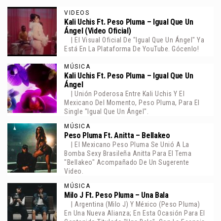
VIDEOS
Kali Uchis Ft. Peso Pluma – Igual Que Un
Ángel (Video Oficial)
| El Visual Oficial De "Igual Que Un Ángel" Ya
Está En La Plataforma De YouTube. Gócenlo!
MÚSICA
Kali Uchis Ft. Peso Pluma – Igual Que Un
Ángel
| Unión Poderosa Entre Kali Uchis Y El
Mexicano Del Momento, Peso Pluma, Para El
Single "Igual Que Un Ángel".
MÚSICA
Peso Pluma Ft. Anitta – Bellakeo
| El Mexicano Peso Pluma Se Unió A La
Bomba Sexy Brasileña Anitta Para El Tema
"Bellakeo" Acompañado De Un Sugerente
Video.
MÚSICA
Milo J Ft. Peso Pluma – Una Bala
| Argentina (Milo J) Y México (Peso Pluma)
En Una Nueva Alianza; En Esta Ocasión Para El