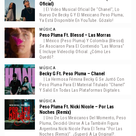
Oficial)
| El Video Musical Oficial De "Chanel", Lo
Nuevo De Becky G Y El Mexicano Peso Pluma;
Ya Está Disponible En YouTube. Gózalo!
MÚSICA
Peso Pluma Ft. Blessd – Las Morras
| México (Peso Pluma) Y Colombia (Blessd)
Se Asociaron Para El Contenido "Las Morras"
E Incluye Videoclip Oficial. ¿Cómo Les
Quedó?.
MÚSICA
Becky G Ft. Peso Pluma – Chanel
| La Hermosa Fémina Becky G Se Juntó Con
Peso Pluma Para El Material Titulado "Chanel"
Y Salió En Todas Las Plataformas Digitales.
MÚSICA
Peso Pluma Ft. Nicki Nicole – Por Las
Noches (Remix)
| Uno De Los Mexicanos Del Momento, Peso
Pluma, Decidió Unirse A La También Figura
Argentina Nicki Nicole Para El Tema "Por Las
Noches (Remix)". ¿Superó A La Original?.