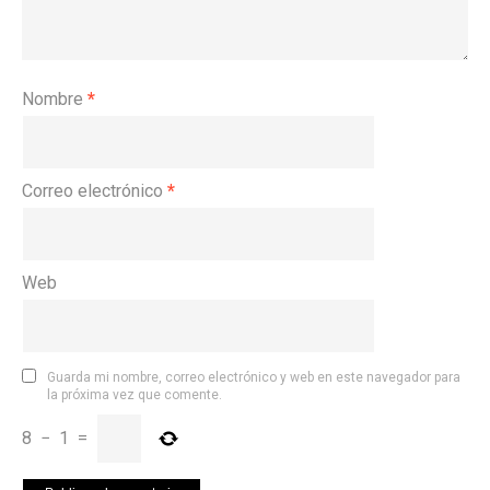
Nombre
*
Correo electrónico
*
Web
Guarda mi nombre, correo electrónico y web en este navegador para
la próxima vez que comente.
8
−
1
=