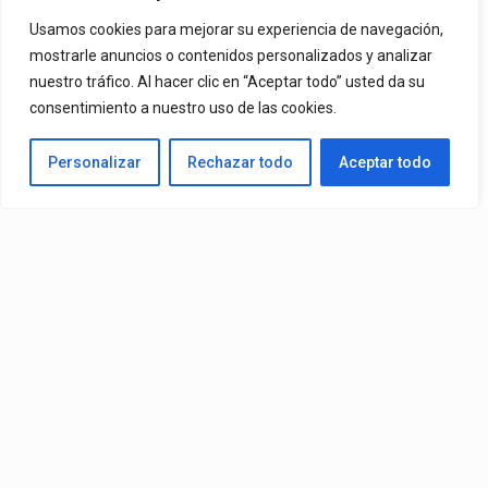
Vista Al Mar (Remix)
Usamos cookies para mejorar su experiencia de navegación,
mostrarle anuncios o contenidos personalizados y analizar
nuestro tráfico. Al hacer clic en “Aceptar todo” usted da su
By
Vitaxo
consentimiento a nuestro uso de las cookies.
Published
1 día ago
Personalizar
Rechazar todo
Aceptar todo
Video:
Slick La Mina
Ft.
El Malilla, Mvchoo23, K John
y
Dry
– Vista Al Mar (Remix)