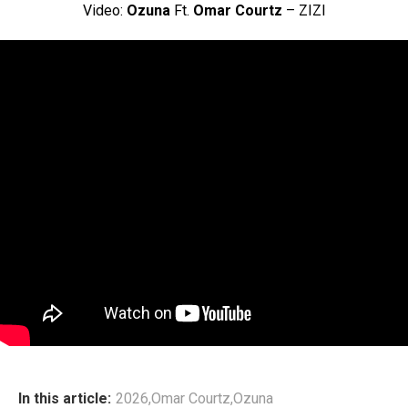
Video:
Ozuna
Ft.
Omar Courtz
– ZIZI
In this article:
2026
,
Omar Courtz
,
Ozuna