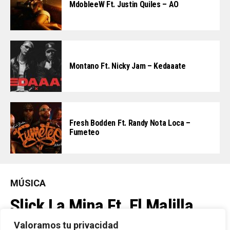
MdobleeW Ft. Justin Quiles – AO
Montano Ft. Nicky Jam – Kedaaate
Fresh Bodden Ft. Randy Nota Loca –
Fumeteo
MÚSICA
Slick La Mina Ft. El Malilla,
Mvchoo23, K John Y Dry –
Valoramos tu privacidad