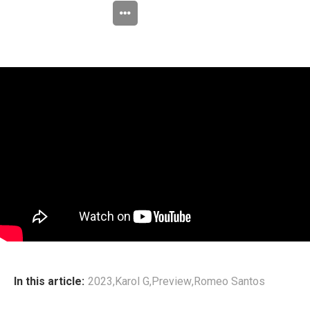
In this article:
2023
,
Karol G
,
Preview
,
Romeo Santos