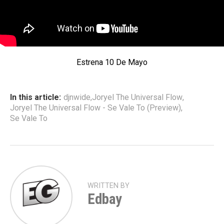
Estrena 10 De Mayo
In this article:
djnwide
,
Joryel The Universal Flow
,
Joryel The Universal Flow - Se Vale To (Preview)
,
Se Vale To
WRITTEN BY
Edbay