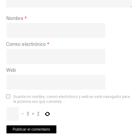
Nombre
*
Correo electrónico
*
Web
Guarda mi nombre, correo electrónico y web en este navegador para
la próxima vez que comente.
−
3
=
2