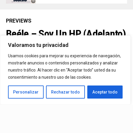
PREVIEWS
Beéle – Soy Un HP (Adelanto)
Valoramos tu privacidad
By
Vitaxo
Usamos cookies para mejorar su experiencia de navegación,
Published
27/02/2024
mostrarle anuncios o contenidos personalizados y analizar
nuestro tráfico. Al hacer clic en “Aceptar todo” usted da su
consentimiento a nuestro uso de las cookies.
Personalizar
Rechazar todo
Aceptar todo
Video:
Beéle
– Soy Un HP (Adelanto)