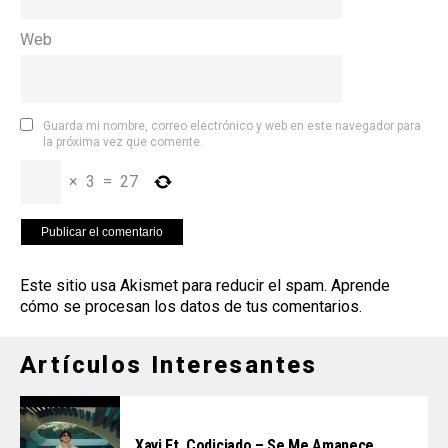
Web
Guarda mi nombre, correo electrónico y web en este navegador para
la próxima vez que comente.
×
3
=
27
Este sitio usa Akismet para reducir el spam.
Aprende
cómo se procesan los datos de tus comentarios
.
Artículos Interesantes
Xavi Ft. Codiciado – Se Me Amanece