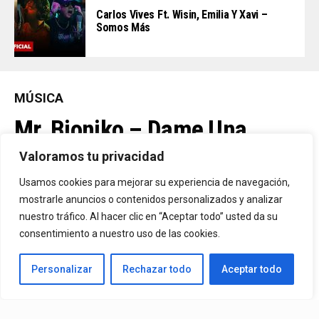
Carlos Vives Ft. Wisin, Emilia Y Xavi –
Somos Más
MÚSICA
Mr. Bioniko – Dame Una
Oportunidad
Valoramos tu privacidad
Usamos cookies para mejorar su experiencia de navegación,
Ya Está En La Calle. "Dame Una Oportunidad"🎬🔥 El Nuevo Nivel
mostrarle anuncios o contenidos personalizados y analizar
nuestro tráfico. Al hacer clic en “Aceptar todo” usted da su
De Mr. Bioniko Ya Se Puede Ver Y Escuchar En Todas Partes.
consentimiento a nuestro uso de las cookies.
By
Edbay
Personalizar
Rechazar todo
Aceptar todo
Published
21 horas ago