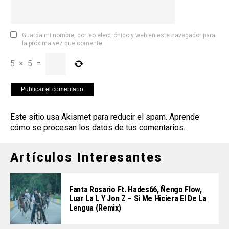
Guarda mi nombre, correo electrónico y web en este navegador para
la próxima vez que comente.
5
×
5
=
Este sitio usa Akismet para reducir el spam.
Aprende
cómo se procesan los datos de tus comentarios
.
Artículos Interesantes
Fanta Rosario Ft. Hades66, Ñengo Flow,
Luar La L Y Jon Z – Si Me Hiciera El De La
Lengua (Remix)