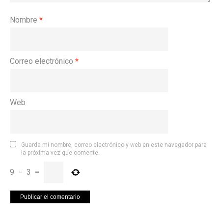
Nombre
*
Correo electrónico
*
Web
Guarda mi nombre, correo electrónico y web en este navegador para
la próxima vez que comente.
9
−
3
=