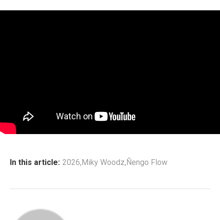
In this article:
2026
,
Miky Woodz
,
Ñengo Flow