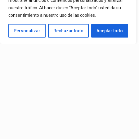
mostrarle anuncios o contenidos personalizados y analizar
nuestro tráfico. Al hacer clic en “Aceptar todo” usted da su
De Mr. Bioniko Ya Se Puede Ver Y Escuchar En Todas Partes.
consentimiento a nuestro uso de las cookies.
By
Edbay
Personalizar
Rechazar todo
Aceptar todo
Published
14 horas ago