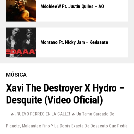
MdobleeW Ft. Justin Quiles – AO
Montano Ft. Nicky Jam – Kedaaate
MÚSICA
Xavi The Destroyer X Hydro –
Desquite (Video Oficial)
🔥 ¡NUEVO PERREO EN LA CALLE! 🔥 Un Tema Cargado De
Piquete, Maleanteo Fino Y La Dosis Exacta De Desacato Que Pedía