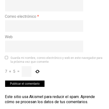
Correo electrónico
*
Web
Guarda mi nombre, correo electrónico y web en este navegador para
la próxima vez que comente.
7
+
5
=
Este sitio usa Akismet para reducir el spam.
Aprende
cómo se procesan los datos de tus comentarios
.