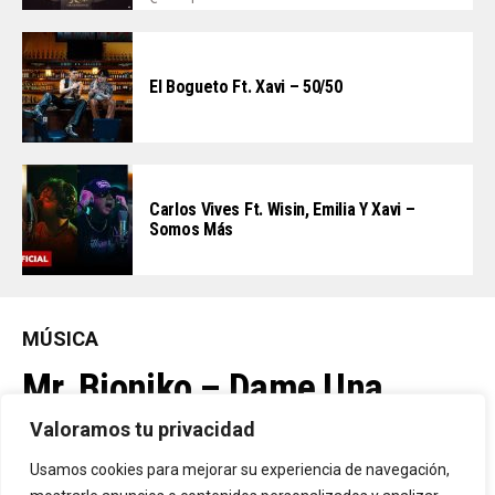
El Bogueto Ft. Xavi – 50/50
Carlos Vives Ft. Wisin, Emilia Y Xavi –
Somos Más
MÚSICA
Mr. Bioniko – Dame Una
Oportunidad
Valoramos tu privacidad
Usamos cookies para mejorar su experiencia de navegación,
Ya Está En La Calle. "Dame Una Oportunidad"🎬🔥 El Nuevo Nivel