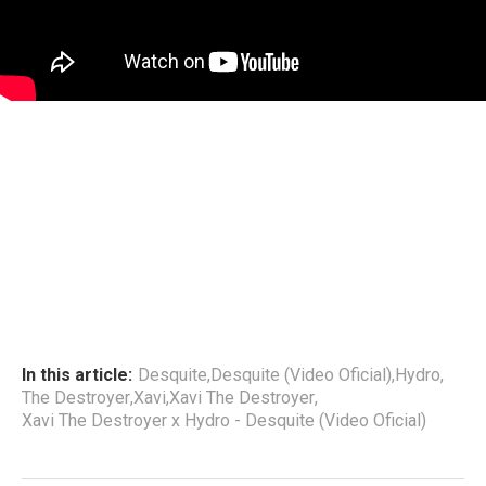
In this article:
Desquite
,
Desquite (Video Oficial)
,
Hydro
,
The Destroyer
,
Xavi
,
Xavi The Destroyer
,
Xavi The Destroyer x Hydro - Desquite (Video Oficial)