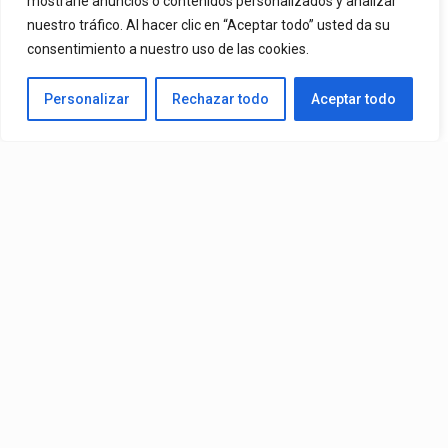
mostrarle anuncios o contenidos personalizados y analizar
nuestro tráfico. Al hacer clic en “Aceptar todo” usted da su
De Mr. Bioniko Ya Se Puede Ver Y Escuchar En Todas Partes.
consentimiento a nuestro uso de las cookies.
By
Edbay
Personalizar
Rechazar todo
Aceptar todo
Published
10 horas ago