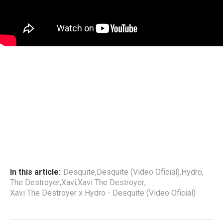
In this article:
Desquite
,
Desquite (Video Oficial)
,
Hydro
,
The Destroyer
,
Xavi
,
Xavi The Destroyer
,
Xavi The Destroyer x Hydro - Desquite (Video Oficial)