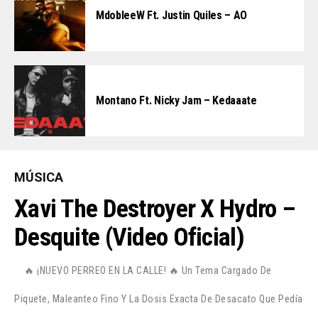
MdobleeW Ft. Justin Quiles – AO
Montano Ft. Nicky Jam – Kedaaate
MÚSICA
Xavi The Destroyer X Hydro –
Desquite (Video Oficial)
🔥 ¡NUEVO PERREO EN LA CALLE! 🔥 Un Tema Cargado De
Piquete, Maleanteo Fino Y La Dosis Exacta De Desacato Que Pedía