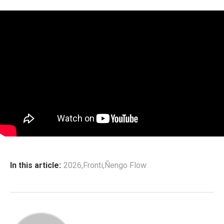
In this article:
2026
,
Fronti
,
Ñengo Flow