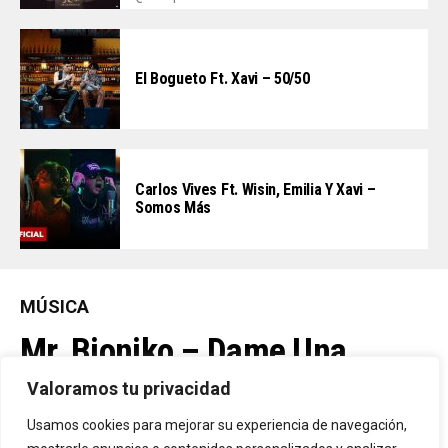
El Bogueto Ft. Xavi – 50/50
Carlos Vives Ft. Wisin, Emilia Y Xavi –
Somos Más
MÚSICA
Mr. Bioniko – Dame Una
Oportunidad
Valoramos tu privacidad
Usamos cookies para mejorar su experiencia de navegación,
Ya Está En La Calle. "Dame Una Oportunidad"🎬🔥 El Nuevo Nivel