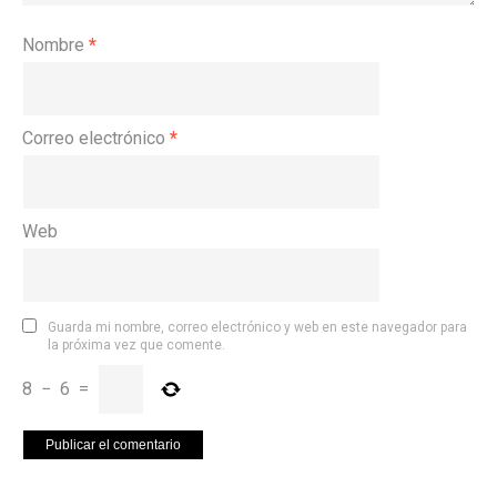
Nombre
*
Correo electrónico
*
Web
Guarda mi nombre, correo electrónico y web en este navegador para
la próxima vez que comente.
8
−
6
=