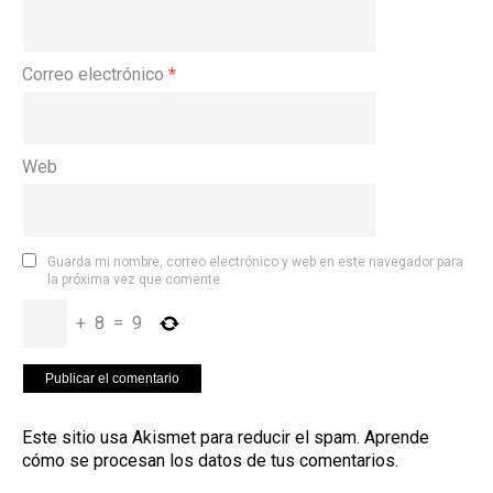
Correo electrónico
*
Web
Guarda mi nombre, correo electrónico y web en este navegador para
la próxima vez que comente.
+
8
=
9
Este sitio usa Akismet para reducir el spam.
Aprende
cómo se procesan los datos de tus comentarios
.