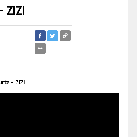
– ZIZI
rtz
– ZIZI