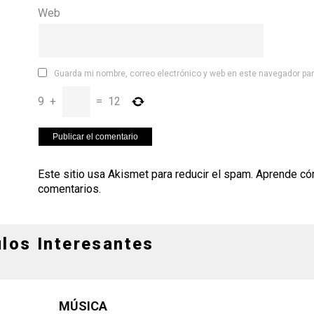
Web
Guarda mi nombre, correo electrónico y web en este navegador pa
9
+
=
12
Este sitio usa Akismet para reducir el spam.
Aprende có
comentarios
.
ulos Interesantes
MÚSICA