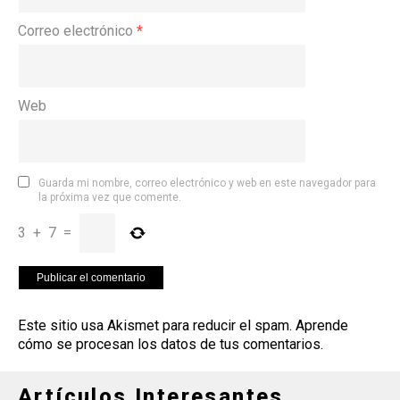
Correo electrónico
*
Web
Guarda mi nombre, correo electrónico y web en este navegador para
la próxima vez que comente.
3
+
7
=
Este sitio usa Akismet para reducir el spam.
Aprende
cómo se procesan los datos de tus comentarios
.
Artículos Interesantes