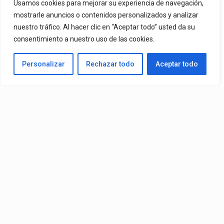
Usamos cookies para mejorar su experiencia de navegación,
mostrarle anuncios o contenidos personalizados y analizar
By
Vitaxo
Published
14/07/2026
nuestro tráfico. Al hacer clic en “Aceptar todo” usted da su
consentimiento a nuestro uso de las cookies.
Personalizar
Rechazar todo
Aceptar todo
Álbum:
Conep
– Trappii 2 (Álbum) (2026)