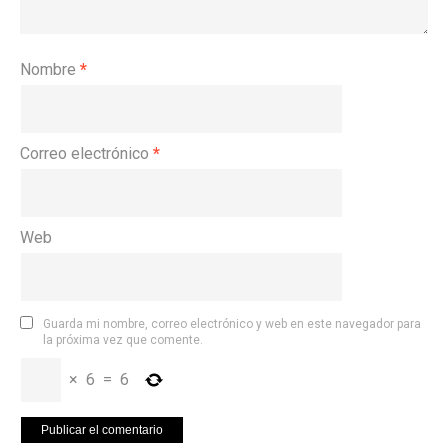
Nombre
*
Correo electrónico
*
Web
Guarda mi nombre, correo electrónico y web en este navegador para
la próxima vez que comente.
×
6
=
6