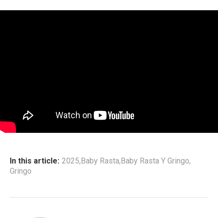
In this article:
2025
,
Baby Rasta
,
Baby Rasta Y Gringo
,
Gringo