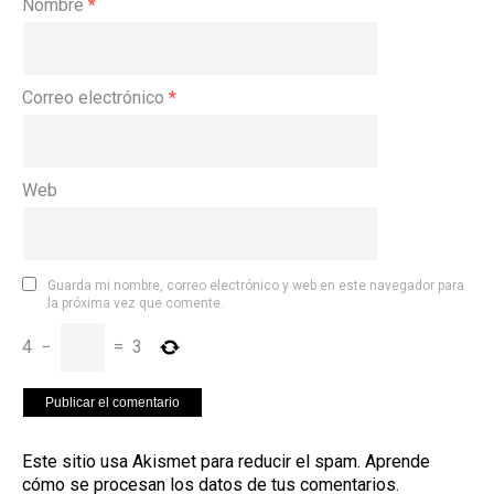
Nombre
*
Correo electrónico
*
Web
Guarda mi nombre, correo electrónico y web en este navegador para
la próxima vez que comente.
4
−
=
3
Este sitio usa Akismet para reducir el spam.
Aprende
cómo se procesan los datos de tus comentarios
.