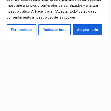
Ya Está En La Calle. "Dame Una Oportunidad"🎬🔥 El Nuevo Nivel
mostrarle anuncios o contenidos personalizados y analizar
nuestro tráfico. Al hacer clic en “Aceptar todo” usted da su
De Mr. Bioniko Ya Se Puede Ver Y Escuchar En Todas Partes.
consentimiento a nuestro uso de las cookies.
By
Edbay
Personalizar
Rechazar todo
Aceptar todo
Published
4 horas ago