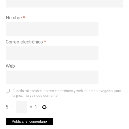
Nombre
*
Correo electrónico
*
Web
Guarda mi nombre, correo electrónico y web en este navegador para
la próxima vez que comente.
5
−
=
1