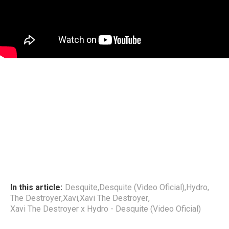
In this article:
Desquite
,
Desquite (Video Oficial)
,
Hydro
,
The Destroyer
,
Xavi
,
Xavi The Destroyer
,
Xavi The Destroyer x Hydro - Desquite (Video Oficial)