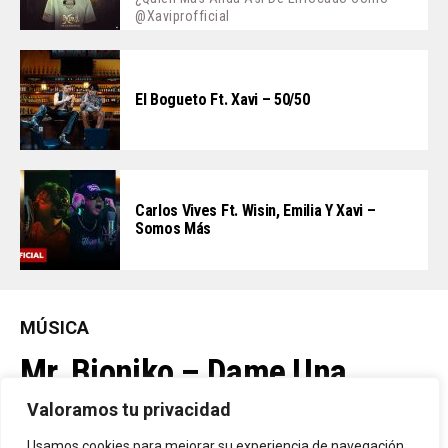
@xaviprofficial
El Bogueto Ft. Xavi – 50/50
Carlos Vives Ft. Wisin, Emilia Y Xavi –
Somos Más
MÚSICA
Mr. Bioniko – Dame Una
Oportunidad
Valoramos tu privacidad
Usamos cookies para mejorar su experiencia de navegación,