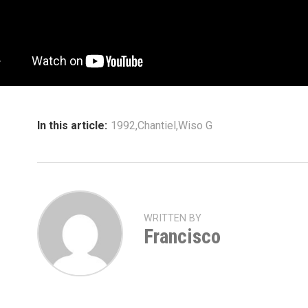
In this article:
1992
,
Chantiel
,
Wiso G
WRITTEN BY
Francisco