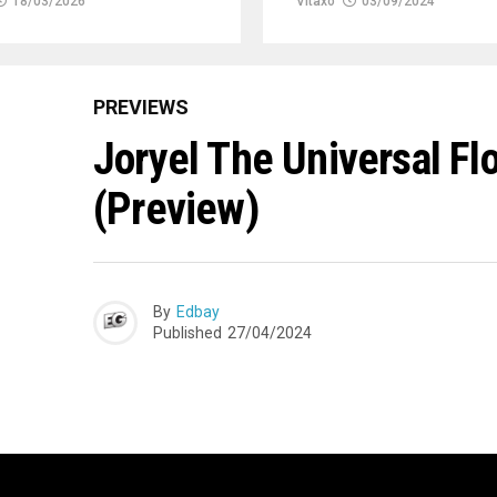
18/03/2026
Vitaxo
03/09/2024
PREVIEWS
Joryel The Universal Fl
(Preview)
By
Edbay
Published
27/04/2024