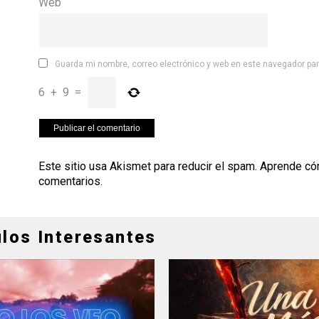
Web
Guarda mi nombre, correo electrónico y web en este navegador pa
6
+
9
=
Este sitio usa Akismet para reducir el spam.
Aprende có
comentarios
.
ulos Interesantes