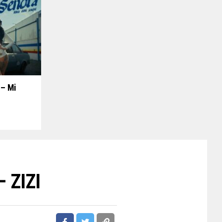
 – Mi
– ZIZI