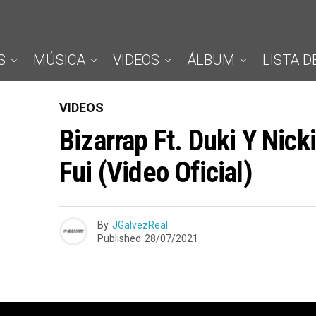
S
MÚSICA
VIDEOS
ÁLBUM
LISTA D
VIDEOS
Bizarrap Ft. Duki Y Nick
Fui (Video Oficial)
By
JGalvezReal
Published
28/07/2021