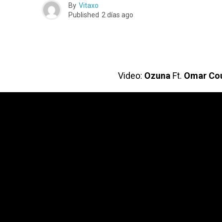
By
Vitaxo
Published
2 días ago
Video:
Ozuna
Ft.
Omar Cou