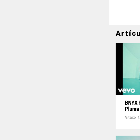
Artíc
BNYX F
Pluma
Vitaxo