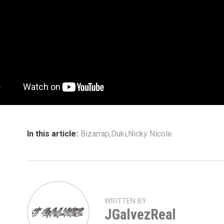
In this article:
Bizarrap
,
Duki
,
Nicky Nicole
WRITTEN BY
JGalvezReal