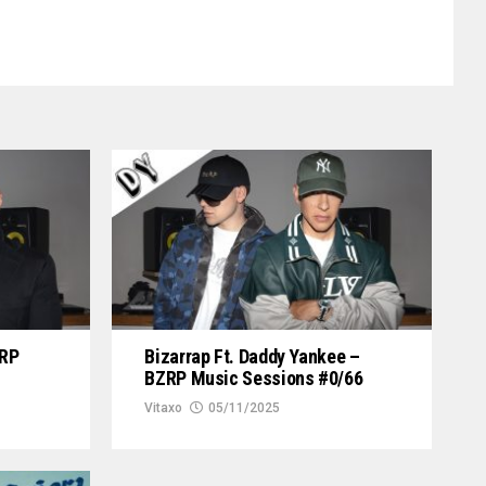
ZRP
Bizarrap Ft. Daddy Yankee –
BZRP Music Sessions #0/66
Vitaxo
05/11/2025