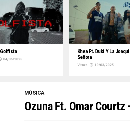
 Golfista
Khea Ft. Duki Y La Joaqui
Señora
04/06/2025
Vitaxo
19/03/2025
MÚSICA
Ozuna Ft. Omar Courtz 