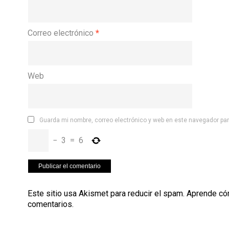
Correo electrónico
*
Web
Guarda mi nombre, correo electrónico y web en este navegador pa
−
3
=
6
Este sitio usa Akismet para reducir el spam.
Aprende có
comentarios
.