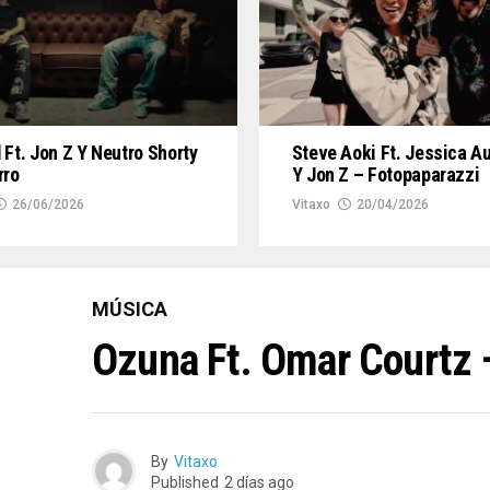
 Ft. Jon Z Y Neutro Shorty
Steve Aoki Ft. Jessica A
rro
Y Jon Z – Fotopaparazzi
26/06/2026
Vitaxo
20/04/2026
MÚSICA
Ozuna Ft. Omar Courtz 
By
Vitaxo
Published
2 días ago