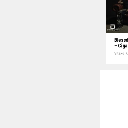
Blessd
– Ciga
Vitaxo