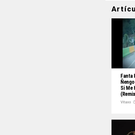
Artíc
Fanta 
Ñengo 
Si Me 
(Remix
Vitaxo