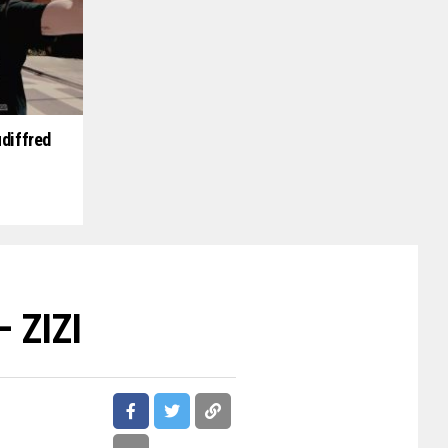
udiffred
– ZIZI