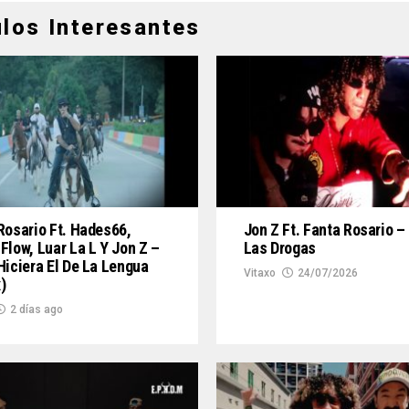
ulos Interesantes
Rosario Ft. Hades66,
Jon Z Ft. Fanta Rosario –
Flow, Luar La L Y Jon Z –
Las Drogas
Hiciera El De La Lengua
Vitaxo
24/07/2026
)
2 días ago