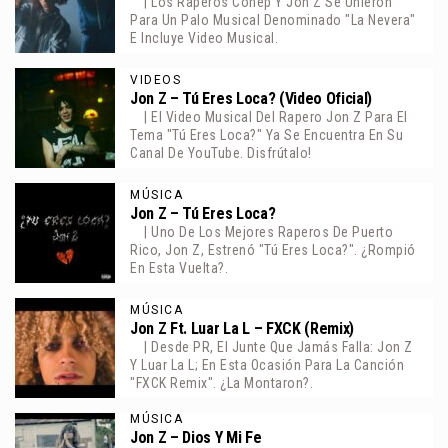
| Los Raperos Conep Y Jon Z Se Unieron
Para Un Palo Musical Denominado "La Nevera"
E Incluye Video Musical.
VIDEOS
Jon Z – Tú Eres Loca? (Video Oficial)
| El Video Musical Del Rapero Jon Z Para El
Tema "Tú Eres Loca?" Ya Se Encuentra En Su
Canal De YouTube. Disfrútalo!
MÚSICA
Jon Z – Tú Eres Loca?
| Uno De Los Mejores Raperos De Puerto
Rico, Jon Z, Estrenó "Tú Eres Loca?". ¿Rompió
En Esta Vuelta?.
MÚSICA
Jon Z Ft. Luar La L – FXCK (Remix)
| Desde PR, El Junte Que Jamás Falla: Jon Z
Y Luar La L; En Esta Ocasión Para La Canción
"FXCK Remix". ¿La Montaron?.
MÚSICA
Jon Z – Dios Y Mi Fe