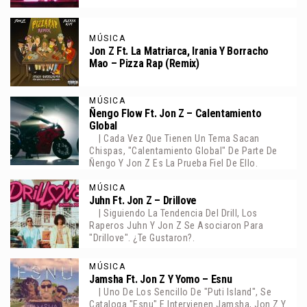
MÚSICA
Jon Z Ft. La Matriarca, Irania Y Borracho
Mao – Pizza Rap (Remix)
MÚSICA
Ñengo Flow Ft. Jon Z – Calentamiento
Global
| Cada Vez Que Tienen Un Tema Sacan
Chispas, "Calentamiento Global" De Parte De
Ñengo Y Jon Z Es La Prueba Fiel De Ello.
MÚSICA
Juhn Ft. Jon Z – Drillove
| Siguiendo La Tendencia Del Drill, Los
Raperos Juhn Y Jon Z Se Asociaron Para
"Drillove". ¿Te Gustaron?.
MÚSICA
Jamsha Ft. Jon Z Y Yomo – Esnu
| Uno De Los Sencillo De "Puti Island", Se
Cataloga "Esnu" E Intervienen Jamsha, Jon Z Y