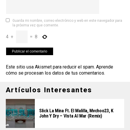
Guarda mi nombre, correo electrónico y web en este navegador para
la próxima vez que comente.
4
+
=
8
Este sitio usa Akismet para reducir el spam.
Aprende
cómo se procesan los datos de tus comentarios
.
Artículos Interesantes
Slick La Mina Ft. El Malilla, Mvchoo23, K
John Y Dry – Vista Al Mar (Remix)