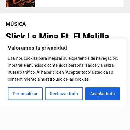
MÚSICA
Slick La Mina Ft. El Malilla,
Mvchoo23, K John Y Dry –
Valoramos tu privacidad
Vista Al Mar (Remix)
Usamos cookies para mejorar su experiencia de navegación,
mostrarle anuncios o contenidos personalizados y analizar
nuestro tráfico. Al hacer clic en “Aceptar todo” usted da su
By
Vitaxo
consentimiento a nuestro uso de las cookies.
Published
21 horas ago
Personalizar
Rechazar todo
Aceptar todo