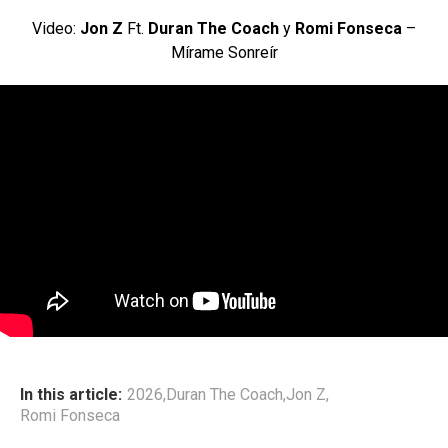
Video:
Jon Z
Ft.
Duran The Coach
y
Romi Fonseca
–
Mírame Sonreír
In this article:
2026
,
Duran The Coach
,
Jon Z
,
Romi Fonseca