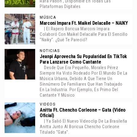
Rafa Pabon , Disponible En Todas Las
Plataformas Digitales
MÚSICA
Marconi Impara Ft. Maikel Delacalle – NAIKY
| El Rapero Boricua Marconi Impara
Colaboró Con Maikel Delacalle Para El Sencillo
"Naiky". ¿Qué Te Pareció?
NOTICIAS
Jeanpi Aprovecha Su Popularidad En TikTok
Para Lanzarse Como Cantante
Desde Que Era Pequeño, Morales Pérez
Siempre Ha Visto Rodeado Por El Mundo De La
Música Urbana, Debido A Que Tiene Un
Sinnúmero De Familiares Que Han Trabajado
En La Industria. Por Ejemplo, Es Primo Del
Cantante Y Músico
VIDEOS
Anitta Ft. Chencho Corleone – Gata (Video
Oficial)
| Ya Salió El Nuevo Videoclip De La Brasileña
Anitta Junto Al Boricua Chencho Corleone
Titulado "Gata".