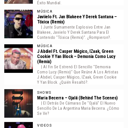
Éxito Mundial.
MÚSICA
Javiielo Ft. Jan Blakeee Y Derek Santana –
Tóxica (Remix)
| Junte Sumamente Explosivo Entre Jan
Blakeee, Javiielo Y Derek Santana Para El
Contenido "Tóxica (Remix)". ¿Rompieron?.
MÚSICA
J Abdiel Ft. Casper Mágico, IZaak, Green
Cookie Y Yan Block – Demonia Como Lucy
(Remix)
| Al Fin Se Estrenó El Sencillo "Demonia
Como Lucy (Remix)" Que Reúne A Los Artistas
J Abdiel, Casper Mágico, IZaak, Green Cookie
Y Yan Block. ¿Quién Resaltó?.
SHOWS
Maria Becerra – Ojalá (Behind The Scenes)
| El Detrás De Cámaras De "Ojalá" El Nuevo
Sencillo De La Argentina Maria Becerra. ¿Cómo
Se Ve?
VIDEOS