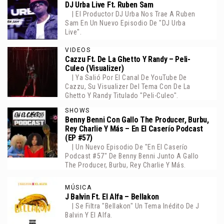
DJ Urba Live Ft. Ruben Sam
| El Productor DJ Urba Nos Trae A Ruben
Sam En Un Nuevo Episodio De "DJ Urba
Live".
VIDEOS
Cazzu Ft. De La Ghetto Y Randy – Peli-
Culeo (Visualizer)
| Ya Salió Por El Canal De YouTube De
Cazzu, Su Visualizer Del Tema Con De La
Ghetto Y Randy Titulado "Peli-Culeo".
SHOWS
Benny Benni Con Gallo The Producer, Burbu,
Rey Charlie Y Más – En El Caserío Podcast
(EP #57)
| Un Nuevo Episodio De "En El Caserío
Podcast #57" De Benny Benni Junto A Gallo
The Producer, Burbu, Rey Charlie Y Más.
MÚSICA
J Balvin Ft. El Alfa – Bellakon
| Se Filtra "Bellakon" Un Tema Inédito De J
Balvin Y El Alfa.