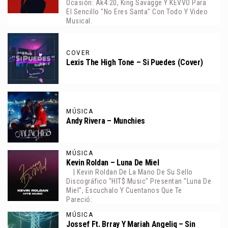
Ocasión: Ak4:20, King Savagge Y KEVVO Para
El Sencillo "No Eres Santa" Con Todo Y Video
Musical.
COVER
Lexis The High Tone – Si Puedes (Cover)
MÚSICA
Andy Rivera – Munchies
MÚSICA
Kevin Roldan – Luna De Miel
| Kevin Roldan De La Mano De Su Sello
Discográfico "HIT$ Music" Presentan "Luna De
Miel", Escuchalo Y Cuentanos Que Te
Pareció:
MÚSICA
Jossef Ft. Brray Y Mariah Angeliq – Sin