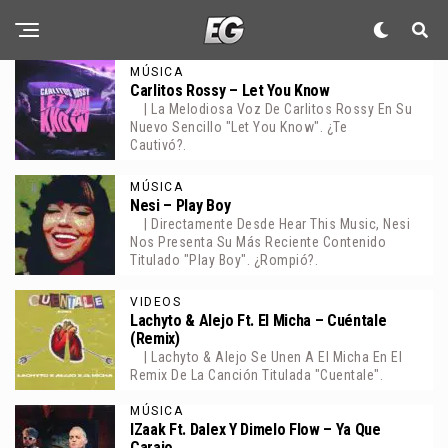
MÚSICA
Carlitos Rossy – Let You Know
| La Melodiosa Voz De Carlitos Rossy En Su
Nuevo Sencillo "Let You Know". ¿Te
Cautivó?.
MÚSICA
Nesi – Play Boy
| Directamente Desde Hear This Music, Nesi
Nos Presenta Su Más Reciente Contenido
Titulado "Play Boy". ¿Rompió?.
VIDEOS
Lachyto & Alejo Ft. El Micha – Cuéntale
(Remix)
| Lachyto & Alejo Se Unen A El Micha En El
Remix De La Canción Titulada "Cuentale".
MÚSICA
IZaak Ft. Dalex Y Dimelo Flow – Ya Que
Carajo