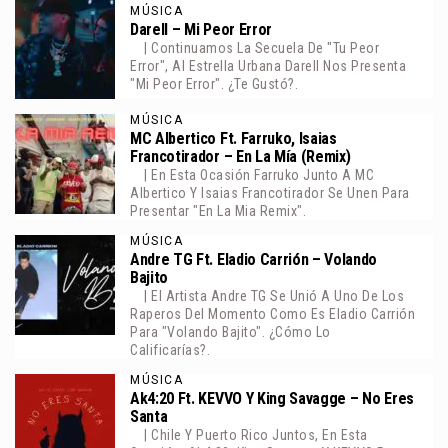
MÚSICA
Darell – Mi Peor Error
| Continuamos La Secuela De "Tu Peor
Error", Al Estrella Urbana Darell Nos Presenta
"Mi Peor Error". ¿Te Gustó?.
MÚSICA
MC Albertico Ft. Farruko, Isaias
Francotirador – En La Mía (Remix)
| En Esta Ocasión Farruko Junto A MC
Albertico Y Isaias Francotirador Se Unen Para
Presentar "En La Mia Remix".
MÚSICA
Andre TG Ft. Eladio Carrión – Volando
Bajito
| El Artista Andre TG Se Unió A Uno De Los
Raperos Del Momento Como Es Eladio Carrión
Para "Volando Bajito". ¿Cómo Lo
Calificarías?.
MÚSICA
Ak4:20 Ft. KEVVO Y King Savagge – No Eres
Santa
| Chile Y Puerto Rico Juntos, En Esta