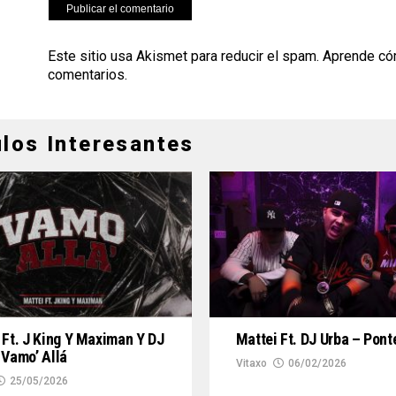
Este sitio usa Akismet para reducir el spam.
Aprende có
comentarios
.
ulos Interesantes
 Ft. J King Y Maximan Y DJ
Mattei Ft. DJ Urba – Pont
 Vamo’ Allá
Vitaxo
06/02/2026
25/05/2026