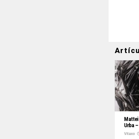
Artíc
Mattei
Urba –
Vitaxo