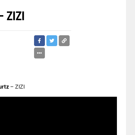
– ZIZI
rtz
– ZIZI