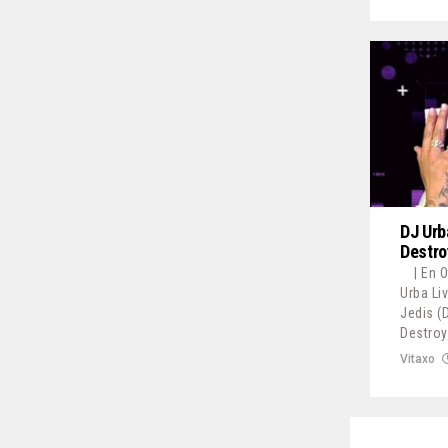
DJ Urb
Destro
| En 
Urba Li
Jedis (
Destroy
Vitaxo