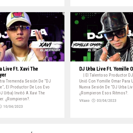
a Live Ft. Xavi The
DJ Urba Live Ft. Yomille 
yer
| El Talentoso Productor D
Otra Tremenda Sesión De "DJ
Unió Con Yomille Omar Para 
ve", El Productor De Los Evo
Nueva Sesión De "DJ Urba Liv
DJ Urba) Invitó A Xavi The
¿Rompieron Esos Ritmos?.
er. ¿Rompieron?.
Vitaxo
03/04/2023
10/04/2023