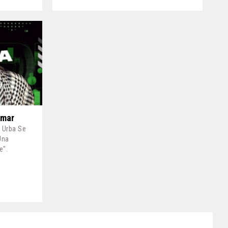
Omar
J Urba Se
Una
e".