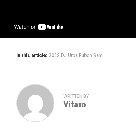
In this article:
2022
,
DJ Urba
,
Ruben Sam
WRITTEN BY
Vitaxo