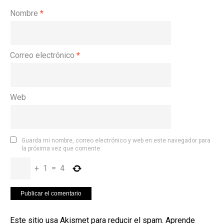
Nombre
*
Correo electrónico
*
Web
Guarda mi nombre, correo electrónico y web en este navegador para
la próxima vez que comente.
+
1
=
4
Este sitio usa Akismet para reducir el spam.
Aprende