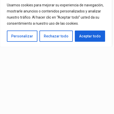
By
Vitaxo
Usamos cookies para mejorar su experiencia de navegación,
Published
3 días ago
mostrarle anuncios o contenidos personalizados y analizar
nuestro tráfico. Al hacer clic en “Aceptar todo” usted da su
consentimiento a nuestro uso de las cookies.
Personalizar
Rechazar todo
Aceptar todo
Video:
Ozuna
Ft.
Omar Courtz
– ZIZI