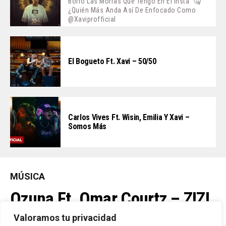
Borro Las Morras Que Tengo En El Insta” 🤐
¿Quién Más Anda Así De Enfocado Como
@xaviprofficial
El Bogueto Ft. Xavi – 50/50
Carlos Vives Ft. Wisin, Emilia Y Xavi –
Somos Más
MÚSICA
Ozuna Ft. Omar Courtz – ZIZI
Valoramos tu privacidad