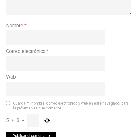
Nombre
*
Correo electrónico
*
Web
Guarda mi nombre, correo electrónico y web en este navegador para
la próxima vez que comente.
5
+
8
=