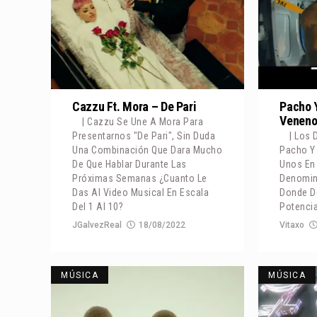
Cazzu Ft. Mora – De Pari
Pacho Y
Venen
| Cazzu Se Une A Mora Para
Presentarnos "De Pari", Sin Duda
| Los 
Una Combinación Que Dara Mucho
Pacho Y 
De Que Hablar Durante Las
Unos En
Próximas Semanas ¿Cuanto Le
Denomin
Das Al Video Musical En Escala
Donde D
Del 1 Al 10?
Potencia
JGalvezReal
18/08/2022
Vitaxo
MÚSICA
MÚSICA