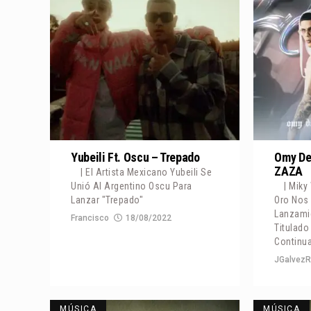
Yubeili Ft. Oscu – Trepado
Omy De
ZAZA
| El Artista Mexicano Yubeili Se
Unió Al Argentino Oscu Para
| Mik
Lanzar "Trepado"
Oro Nos
Lanzami
Francisco
18/08/2022
Titulado
Continua
JGalvezR
MÚSICA
MÚSICA