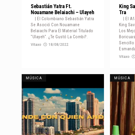
Sebastián Yatra Ft.
King Sa
Nouamane Belaiachi – Ulayeh
Tra
| El Colombiano Sebastián Yatra
| El 
Se Asoció Con Nouamane
King Sa
Belaiachi Para El Material Titulado
Los Mej
"Ulayeh". ¿Te Gustó La Combi?.
Boricuas
Sencillo 
Vitaxo
18/08/2022
Esmanda
Vitaxo
MÚSICA
MÚSICA