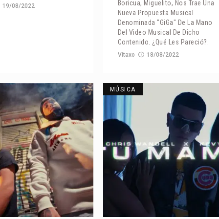
Boricua, Miguelito, Nos Trae Una
19/08/2022
Nueva Propuesta Musical
Denominada "GiGa" De La Mano
Del Video Musical De Dicho
Contenido. ¿Qué Les Pareció?.
Vitaxo
18/08/2022
MÚSICA