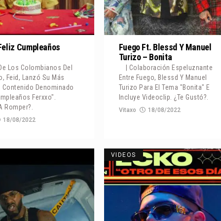
 Feliz Cumpleaños
Fuego Ft. Blessd Y Manuel
Turizo – Bonita
 De Los Colombianos Del
| Colaboración Espeluznante
, Feid, Lanzó Su Más
Entre Fuego, Blessd Y Manuel
e Contenido Denominado
Turizo Para El Tema "Bonita" E
umpleaños Ferxxo".
Incluye Videoclip. ¿Te Gustó?.
 A Romper?.
Vitaxo
18/08/2022
18/08/2022
VIDEOS