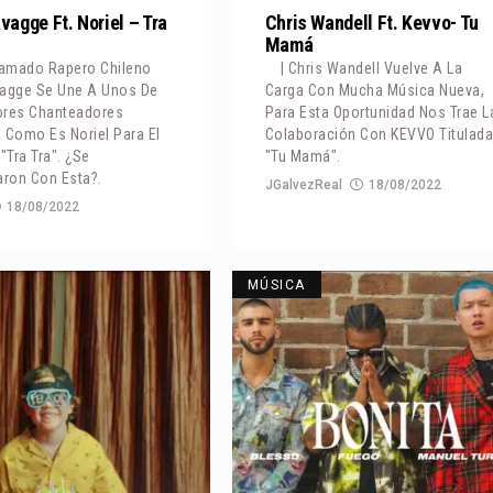
vagge Ft. Noriel – Tra
Chris Wandell Ft. Kevvo- Tu
Mamá
Afamado Rapero Chileno
| Chris Wandell Vuelve A La
vagge Se Une A Unos De
Carga Con Mucha Música Nueva,
ores Chanteadores
Para Esta Oportunidad Nos Trae L
 Como Es Noriel Para El
Colaboración Con KEVVO Titulad
"Tra Tra". ¿Se
"Tu Mamá".
ron Con Esta?.
JGalvezReal
18/08/2022
18/08/2022
MÚSICA