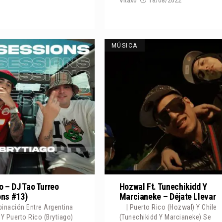
Vitaxo
18/08/2022
MÚSICA
o – DJ Tao Turreo
Hozwal Ft. Tunechikidd Y
ons #13)
Marcianeke – Déjate Llevar
inación Entre Argentina
| Puerto Rico (Hozwal) Y Chile
 Y Puerto Rico (Brytiago)
(Tunechikidd Y Marcianeke) Se