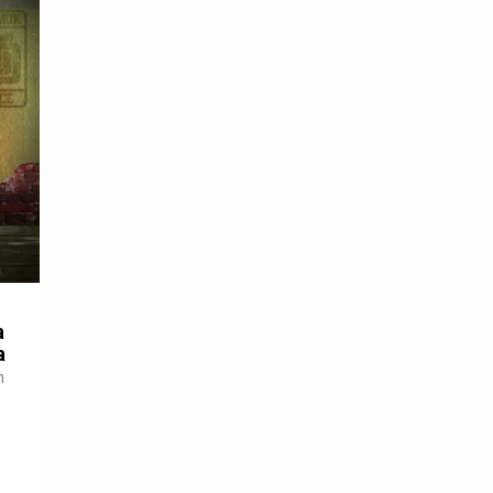
a
a
n