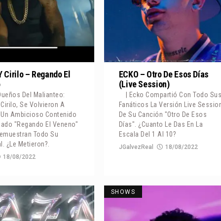
 Cirilo – Regando El
ECKO – Otro De Esos Días
o
(Live Session)
Dueños Del Malianteo:
| Ecko Compartió Con Todo Su
Cirilo, Se Volvieron A
Fanáticos La Versión Live Sessio
 Un Ambicioso Contenido
De Su Canción "Otro De Esos
ado "Regando El Veneno"
Días". ¿Cuanto Le Das En La
emuestran Todo Su
Escala Del 1 Al 10?
l. ¿Le Metieron?.
JGalvezReal
18/08/2022
18/08/2022
SHOWS