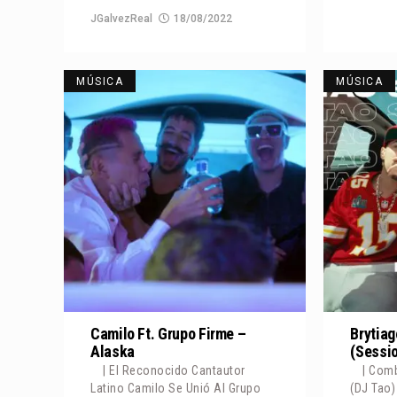
JGalvezReal
18/08/2022
MÚSICA
MÚSICA
Camilo Ft. Grupo Firme –
Brytiag
Alaska
(Sessi
| El Reconocido Cantautor
| Comb
Latino Camilo Se Unió Al Grupo
(DJ Tao)