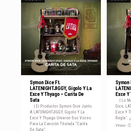
Symon Dice Ft.
Symon D
LATENIGHTJIGGY, Gigolo Y La
LATENI
Exce Y Thyago – Carita De
Exce Y 
Sata
| Lo 
| El Productor Symon Dice Junto
Dice, LA
A LATENIGHTJIGGY, Gigolo Y La
Exce Y 
Exce Y Thyago Unieron Sus Voces
Regla". 
Para La Canción Titulada "Carita
Vitaxo
De Sata".