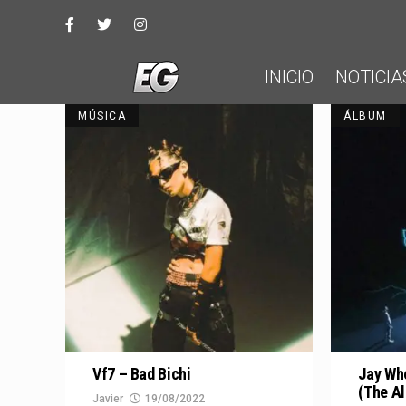
INICIO
NOTICIA
MÚSICA
ÁLBUM
Vf7 – Bad Bichi
Jay Wh
(The A
Javier
19/08/2022