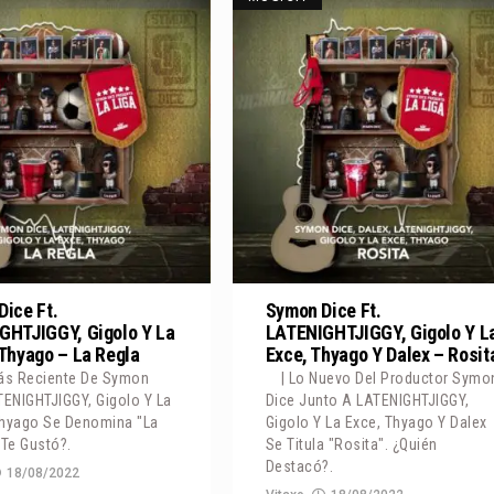
ice Ft.
Symon Dice Ft.
GHTJIGGY, Gigolo Y La
LATENIGHTJIGGY, Gigolo Y L
Thyago – La Regla
Exce, Thyago Y Dalex – Rosit
Más Reciente De Symon
| Lo Nuevo Del Productor Symo
TENIGHTJIGGY, Gigolo Y La
Dice Junto A LATENIGHTJIGGY,
Thyago Se Denomina "La
Gigolo Y La Exce, Thyago Y Dalex
¿Te Gustó?.
Se Titula "Rosita". ¿Quién
Destacó?.
18/08/2022