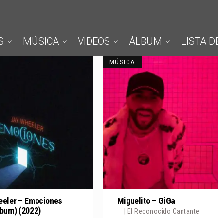
S
MÚSICA
VIDEOS
ÁLBUM
LISTA D
MÚSICA
eeler – Emociones
Miguelito – GiGa
lbum) (2022)
| El Reconocido Cantante