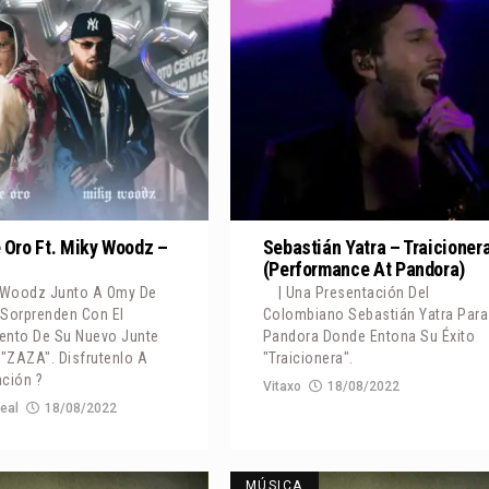
 Oro Ft. Miky Woodz –
Sebastián Yatra – Traicioner
(Performance At Pandora)
y Woodz Junto A Omy De
| Una Presentación Del
 Sorprenden Con El
Colombiano Sebastián Yatra Para
ento De Su Nuevo Junte
Pandora Donde Entona Su Éxito
 "ZAZA". Disfrutenlo A
"Traicionera".
ción ?
Vitaxo
18/08/2022
eal
18/08/2022
MÚSICA