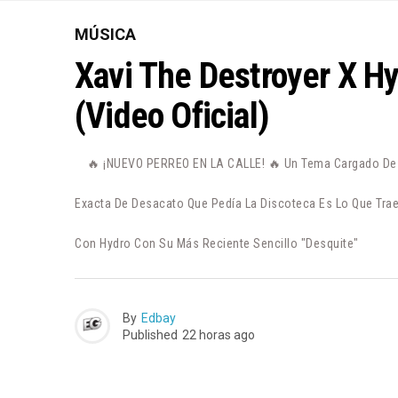
MÚSICA
Xavi The Destroyer X H
(Video Oficial)
🔥 ¡NUEVO PERREO EN LA CALLE! 🔥 Un Tema Cargado De P
Exacta De Desacato Que Pedía La Discoteca Es Lo Que Trae
Con Hydro Con Su Más Reciente Sencillo "Desquite"
By
Edbay
Published
22 horas ago