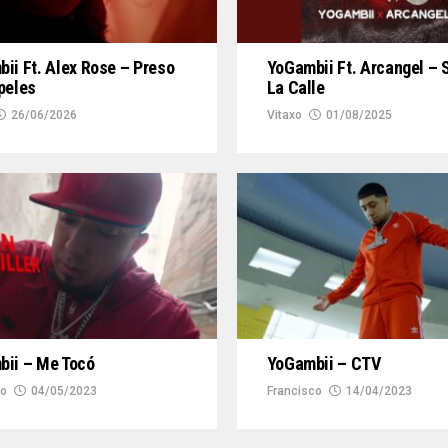
ii Ft. Alex Rose – Preso
YoGambii Ft. Arcangel – 
peles
La Calle
26/06/2026
Vitaxo
01/08/2025
ii – Me Tocó
YoGambii – CTV
co
04/05/2023
Francisco
14/04/2023