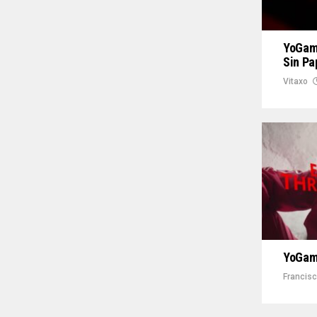
YoGamb
Sin Pa
Vitaxo
YoGamb
Francis