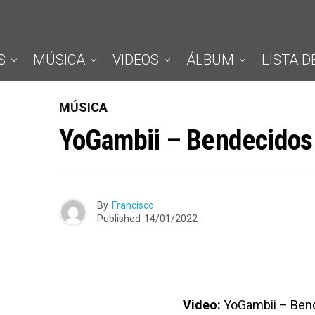
S
MÚSICA
VIDEOS
ÁLBUM
LISTA D
MÚSICA
YoGambii – Bendecidos
By
Francisco
Published
14/01/2022
Video:
YoGambii – Ben