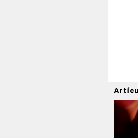
Artíc