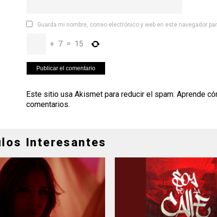
Guarda mi nombre, correo electrónico y web en este navegador pa
+
7
=
15
Este sitio usa Akismet para reducir el spam.
Aprende có
comentarios
.
ulos Interesantes