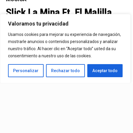
Slick La Mina Ft. El Malilla,
Mvchoo23, K John Y Dry –
Valoramos tu privacidad
Vista Al Mar (Remix)
Usamos cookies para mejorar su experiencia de navegación,
mostrarle anuncios o contenidos personalizados y analizar
nuestro tráfico. Al hacer clic en “Aceptar todo” usted da su
By
Vitaxo
consentimiento a nuestro uso de las cookies.
Published
3 horas ago
Personalizar
Rechazar todo
Aceptar todo
Video:
Slick La Mina
Ft.
El Malilla, Mvchoo23, K John
y
Dry
– Vista Al Mar (Remix)