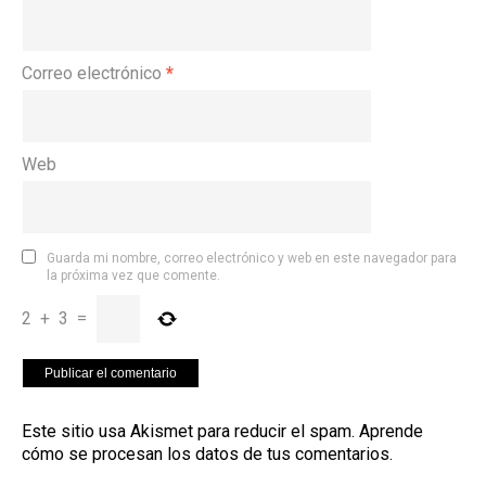
Correo electrónico
*
Web
Guarda mi nombre, correo electrónico y web en este navegador para
la próxima vez que comente.
2
+
3
=
Este sitio usa Akismet para reducir el spam.
Aprende
cómo se procesan los datos de tus comentarios
.