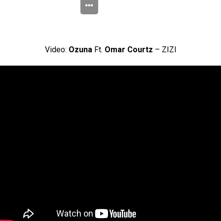
Video:
Ozuna
Ft.
Omar Courtz
– ZIZI