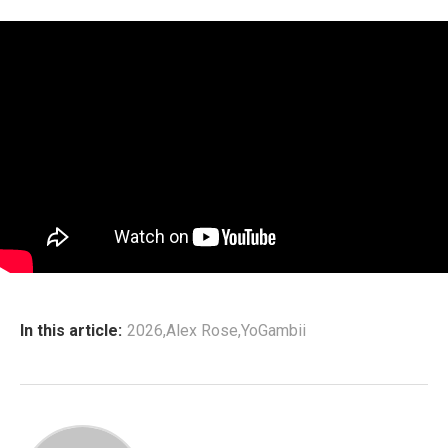
In this article:
2026
,
Alex Rose
,
YoGambii