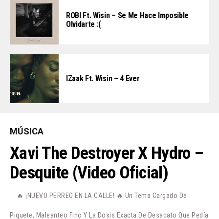
ROBI Ft. Wisin – Se Me Hace Imposible
Olvidarte :(
IZaak Ft. Wisin – 4 Ever
MÚSICA
Xavi The Destroyer X Hydro –
Desquite (Video Oficial)
🔥 ¡NUEVO PERREO EN LA CALLE! 🔥 Un Tema Cargado De
Piquete, Maleanteo Fino Y La Dosis Exacta De Desacato Que Pedía