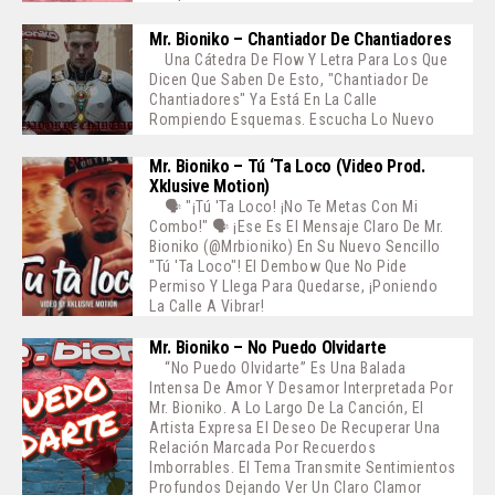
Mr. Bioniko – Chantiador De Chantiadores
Una Cátedra De Flow Y Letra Para Los Que
Dicen Que Saben De Esto, "Chantiador De
Chantiadores" Ya Está En La Calle
Rompiendo Esquemas. Escucha Lo Nuevo
Mr. Bioniko – Tú ‘ta Loco (Video Prod.
Xklusive Motion)
🗣️ "¡Tú 'ta Loco! ¡No Te Metas Con Mi
Combo!" 🗣️ ¡Ese Es El Mensaje Claro De Mr.
Bioniko (@mrbioniko) En Su Nuevo Sencillo
"Tú 'ta Loco"! El Dembow Que No Pide
Permiso Y Llega Para Quedarse, ¡poniendo
La Calle A Vibrar!
Mr. Bioniko – No Puedo Olvidarte
“No Puedo Olvidarte” Es Una Balada
Intensa De Amor Y Desamor Interpretada Por
Mr. Bioniko. A Lo Largo De La Canción, El
Artista Expresa El Deseo De Recuperar Una
Relación Marcada Por Recuerdos
Imborrables. El Tema Transmite Sentimientos
Profundos Dejando Ver Un Claro Clamor