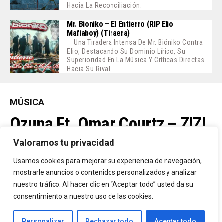
Hacia La Reconciliación.
Mr. Bioniko – El Entierro (RIP Elio
Mafiaboy) (Tiraera)
Una Tiradera Intensa De Mr. Bióniko Contra
Elio, Destacando Su Dominio Lírico, Su
Superioridad En La Música Y Críticas Directas
Hacia Su Rival.
MÚSICA
Ozuna Ft. Omar Courtz – ZIZI
Valoramos tu privacidad
By
Vitaxo
Usamos cookies para mejorar su experiencia de navegación,
Published
2 días ago
mostrarle anuncios o contenidos personalizados y analizar
nuestro tráfico. Al hacer clic en “Aceptar todo” usted da su
consentimiento a nuestro uso de las cookies.
Personalizar
Rechazar todo
Aceptar todo