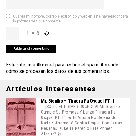
Guarda mi nombre, correo electrónico y web en este navegador para
la próxima vez que comente.
−
1
=
8
Este sitio usa Akismet para reducir el spam.
Aprende
cómo se procesan los datos de tus comentarios
.
Artículos Interesantes
Mr. Bioniko – Tiraera Pa Osquel PT .1
¡SOLTÓ EL PRIMER ROUND! 🚨 Mr. Bioniko
Cumple Su Promesa Y Lanza "Tiraera Pa
Osquel PT. 1". 🔥 El Artista No Se Guardó
Nada Y Arremetió Contra Osquel Con Barras
Pesadas. ¿Qué Te Pareció Este Primer
Ataque? 🎤