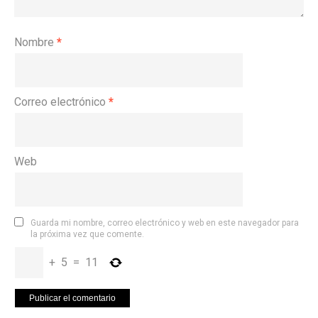
Nombre
*
Correo electrónico
*
Web
Guarda mi nombre, correo electrónico y web en este navegador para
la próxima vez que comente.
+
5
=
11