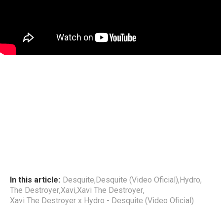
In this article:
Desquite
,
Desquite (Video Oficial)
,
Hydro
,
The Destroyer
,
Xavi
,
Xavi The Destroyer
,
Xavi The Destroyer x Hydro - Desquite (Video Oficial)