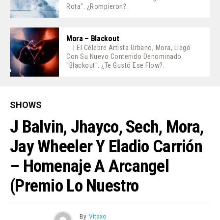
Rota". ¿Rompieron?.
Mora – Blackout
| El Célebre Artista Urbano, Mora, Llegó
Con Su Nuevo Contenido Denominado
"Blackout". ¿Te Gustó Ese Flow?.
SHOWS
J Balvin, Jhayco, Sech, Mora,
Jay Wheeler Y Eladio Carrión
– Homenaje A Arcangel
(Premio Lo Nuestro
By
Vitaxo