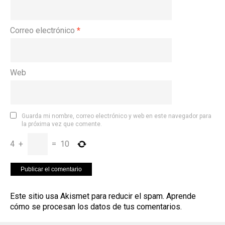
Correo electrónico
*
Web
Guarda mi nombre, correo electrónico y web en este navegador para
la próxima vez que comente.
4
+
=
10
Este sitio usa Akismet para reducir el spam.
Aprende
cómo se procesan los datos de tus comentarios
.