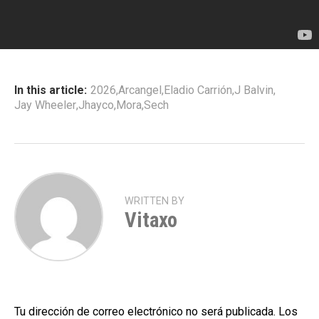
In this article:
2026
,
Arcangel
,
Eladio Carrión
,
J Balvin
,
Jay Wheeler
,
Jhayco
,
Mora
,
Sech
WRITTEN BY
Vitaxo
Tu dirección de correo electrónico no será publicada.
Los