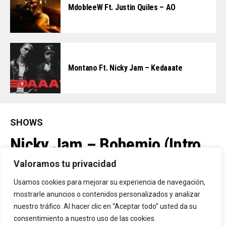
MdobleeW Ft. Justin Quiles – AO
Montano Ft. Nicky Jam – Kedaaate
SHOWS
Nicky Jam – Bohemio (Intro
Oficial)
Valoramos tu privacidad
Usamos cookies para mejorar su experiencia de navegación,
mostrarle anuncios o contenidos personalizados y analizar
By
Vitaxo
Published
22/01/2026
nuestro tráfico. Al hacer clic en “Aceptar todo” usted da su
consentimiento a nuestro uso de las cookies.