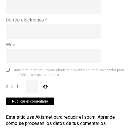
Correo electrónico
*
Web
Guarda mi nombre, correo electrónico y web en este navegador para
la próxima vez que comente.
2
×
1
=
Este sitio usa Akismet para reducir el spam.
Aprende
cómo se procesan los datos de tus comentarios
.