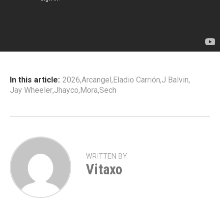
In this article:
2026
,
Arcangel
,
Eladio Carrión
,
J Balvin
,
Jay Wheeler
,
Jhayco
,
Mora
,
Sech
WRITTEN BY
Vitaxo