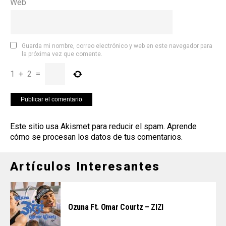
Web
Guarda mi nombre, correo electrónico y web en este navegador para
la próxima vez que comente.
1
+
2
=
Este sitio usa Akismet para reducir el spam.
Aprende
cómo se procesan los datos de tus comentarios
.
Artículos Interesantes
Ozuna Ft. Omar Courtz – ZIZI