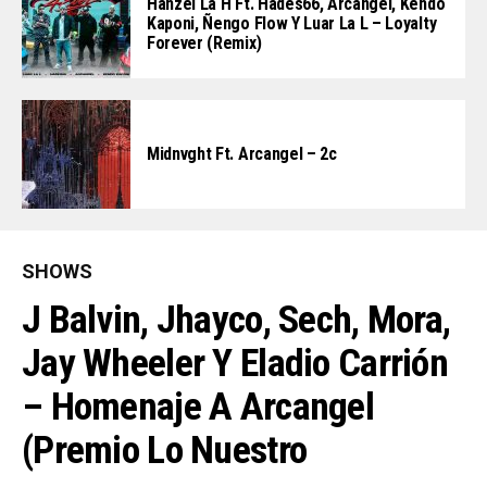
Hanzel La H Ft. Hades66, Arcangel, Kendo
Kaponi, Ñengo Flow Y Luar La L – Loyalty
Forever (Remix)
Midnvght Ft. Arcangel – 2c
SHOWS
J Balvin, Jhayco, Sech, Mora,
Jay Wheeler Y Eladio Carrión
– Homenaje A Arcangel
(Premio Lo Nuestro