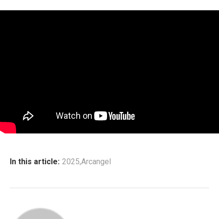
In this article:
2025
,
Arcangel