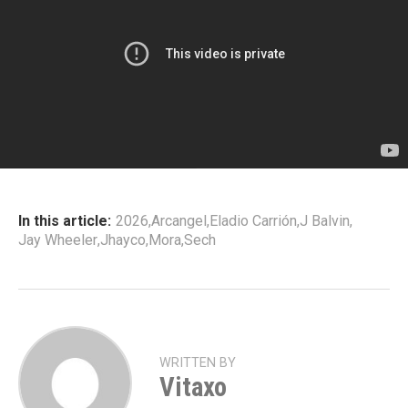
In this article:
2026
,
Arcangel
,
Eladio Carrión
,
J Balvin
,
Jay Wheeler
,
Jhayco
,
Mora
,
Sech
WRITTEN BY
Vitaxo