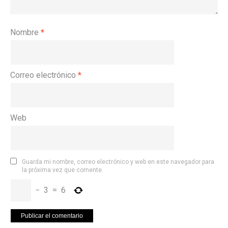
Nombre
*
Correo electrónico
*
Web
Guarda mi nombre, correo electrónico y web en este navegador para
la próxima vez que comente.
−
3
=
6