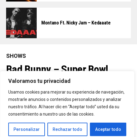
Montano Ft. Nicky Jam – Kedaaate
SHOWS
Bad Bunny – Super Bowl
Halftime Show (Live) (2026)
Valoramos tu privacidad
Usamos cookies para mejorar su experiencia de navegación,
mostrarle anuncios o contenidos personalizados y analizar
By
Vitaxo
Published
11/02/2026
nuestro tráfico. Al hacer clic en “Aceptar todo” usted da su
consentimiento a nuestro uso de las cookies.
Personalizar
Rechazar todo
Aceptar todo