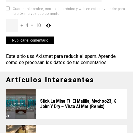
Guarda mi nombre, correo electrónico y web en este navegador para
la próxima vez que comente.
+
4
=
10
Este sitio usa Akismet para reducir el spam.
Aprende
cómo se procesan los datos de tus comentarios
.
Artículos Interesantes
Slick La Mina Ft. El Malilla, Mvchoo23, K
John Y Dry – Vista Al Mar (Remix)