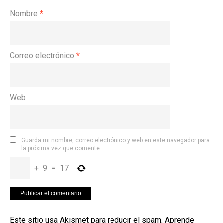
Nombre
*
Correo electrónico
*
Web
Guarda mi nombre, correo electrónico y web en este navegador para
la próxima vez que comente.
+
9
=
17
Este sitio usa Akismet para reducir el spam.
Aprende