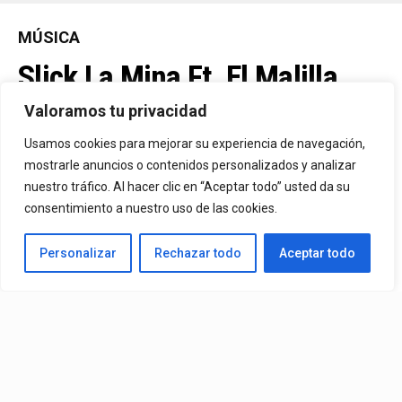
MÚSICA
Slick La Mina Ft. El Malilla,
Mvchoo23, K John Y Dry –
Valoramos tu privacidad
Vista Al Mar (Remix)
Usamos cookies para mejorar su experiencia de navegación,
mostrarle anuncios o contenidos personalizados y analizar
nuestro tráfico. Al hacer clic en “Aceptar todo” usted da su
By
Vitaxo
consentimiento a nuestro uso de las cookies.
Published
2 días ago
Personalizar
Rechazar todo
Aceptar todo
Video:
Slick La Mina
Ft.
El Malilla, Mvchoo23, K John
y
Dry
– Vista Al Mar (Remix)