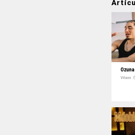
Artíc
Ozuna 
Vitaxo