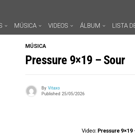
S
MÚSICA
VIDEOS
ÁLBUM
LISTA D
MÚSICA
Pressure 9×19 – Sour
By
Vitaxo
Published
25/05/2026
Video:
Pressure 9×19