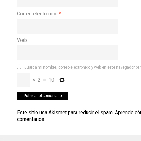
Correo electrónico
*
Web
Guarda mi nombre, correo electrónico y web en este navegador pa
×
2
=
10
Este sitio usa Akismet para reducir el spam.
Aprende có
comentarios
.