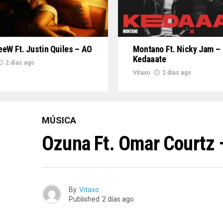
eW Ft. Justin Quiles – AO
Montano Ft. Nicky Jam –
Kedaaate
2 días ago
Vitaxo
2 días ago
MÚSICA
Ozuna Ft. Omar Courtz 
By
Vitaxo
Published
2 días ago