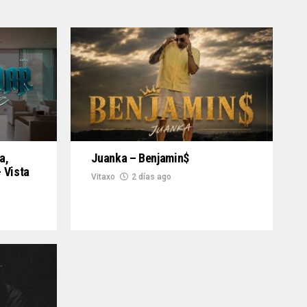
a,
Juanka – Benjamin$
 Vista
Vitaxo
2 días ago