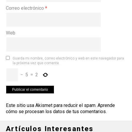
Correo electrónico
*
Web
Guarda mi nombre, correo electrónico y web en este navegador para
la próxima vez que comente.
−
5
=
2
Este sitio usa Akismet para reducir el spam.
Aprende
cómo se procesan los datos de tus comentarios
.
Artículos Interesantes