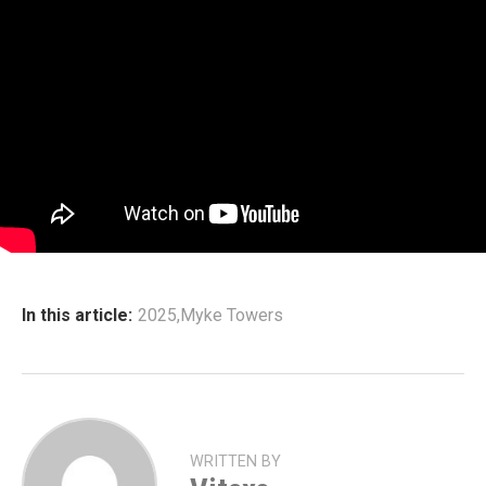
In this article:
2025
,
Myke Towers
WRITTEN BY