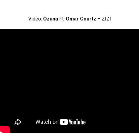
Video:
Ozuna
Ft.
Omar Courtz
– ZIZI