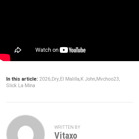
In this article:
2026
,
Dry
,
El Malilla
,
K John
,
Mvchoo23
,
Slick La Mina
WRITTEN BY
Vitaxo