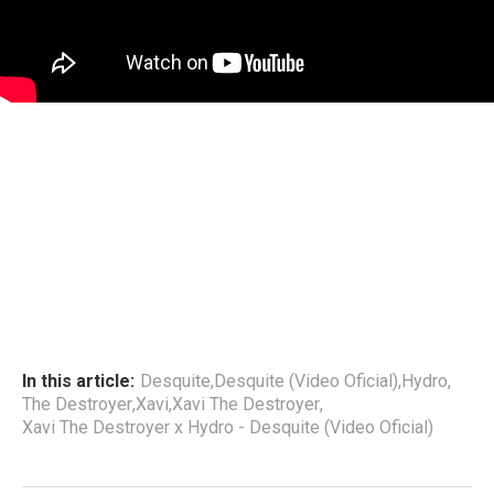
In this article:
Desquite
,
Desquite (Video Oficial)
,
Hydro
,
The Destroyer
,
Xavi
,
Xavi The Destroyer
,
Xavi The Destroyer x Hydro - Desquite (Video Oficial)