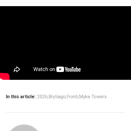
In this article:
2026
,
Brytiago
,
Fronti
,
Myke Towers