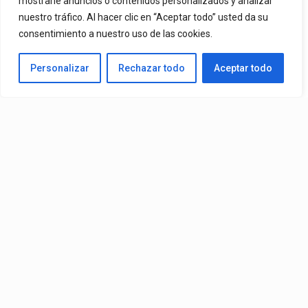
mostrarle anuncios o contenidos personalizados y analizar
nuestro tráfico. Al hacer clic en “Aceptar todo” usted da su
De Mr. Bioniko Ya Se Puede Ver Y Escuchar En Todas Partes.
consentimiento a nuestro uso de las cookies.
By
Edbay
Personalizar
Rechazar todo
Aceptar todo
Published
1 día ago