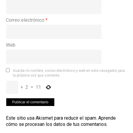
Correo electrónico
*
Web
Guarda mi nombre, correo electrónico y web en este navegador para
la próxima vez que comente.
+
2
=
11
Este sitio usa Akismet para reducir el spam.
Aprende
cómo se procesan los datos de tus comentarios
.