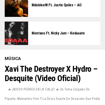
MdobleeW Ft. Justin Quiles – AO
Montano Ft. Nicky Jam – Kedaaate
MÚSICA
Xavi The Destroyer X Hydro –
Desquite (Video Oficial)
🔥 ¡NUEVO PERREO EN LA CALLE! 🔥 Un Tema Cargado De
Piquete, Maleanteo Fino Y La Dosis Exacta De Desacato Que Pedía