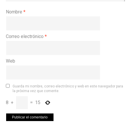
Nombre
*
Correo electrónico
*
Web
Guarda mi nombre, correo electrónico y web en este navegador para
la próxima vez que comente.
8
+
=
15