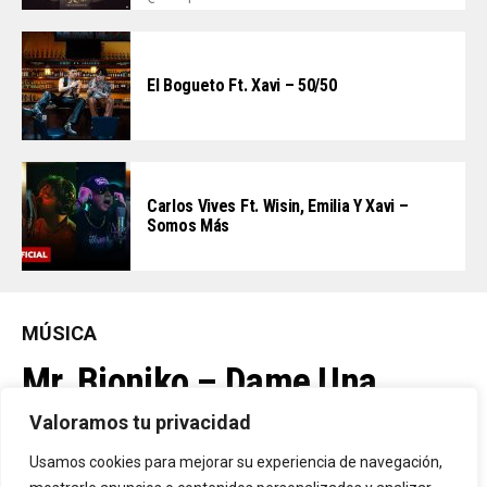
El Bogueto Ft. Xavi – 50/50
Carlos Vives Ft. Wisin, Emilia Y Xavi –
Somos Más
MÚSICA
Mr. Bioniko – Dame Una
Oportunidad
Valoramos tu privacidad
Usamos cookies para mejorar su experiencia de navegación,
Ya Está En La Calle. "Dame Una Oportunidad"🎬🔥 El Nuevo Nivel