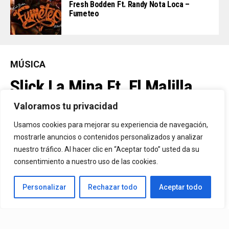
Fresh Bodden Ft. Randy Nota Loca –
Fumeteo
MÚSICA
Slick La Mina Ft. El Malilla,
Mvchoo23, K John Y Dry –
Valoramos tu privacidad
Vista Al Mar (Remix)
Usamos cookies para mejorar su experiencia de navegación,
mostrarle anuncios o contenidos personalizados y analizar
nuestro tráfico. Al hacer clic en “Aceptar todo” usted da su
By
Vitaxo
consentimiento a nuestro uso de las cookies.
Published
2 días ago
Personalizar
Rechazar todo
Aceptar todo