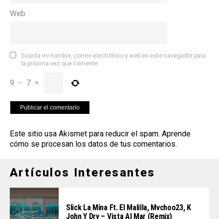
Web
Guarda mi nombre, correo electrónico y web en este navegador para
la próxima vez que comente.
9
−
7
=
Este sitio usa Akismet para reducir el spam.
Aprende
cómo se procesan los datos de tus comentarios
.
Artículos Interesantes
Slick La Mina Ft. El Malilla, Mvchoo23, K
John Y Dry – Vista Al Mar (Remix)