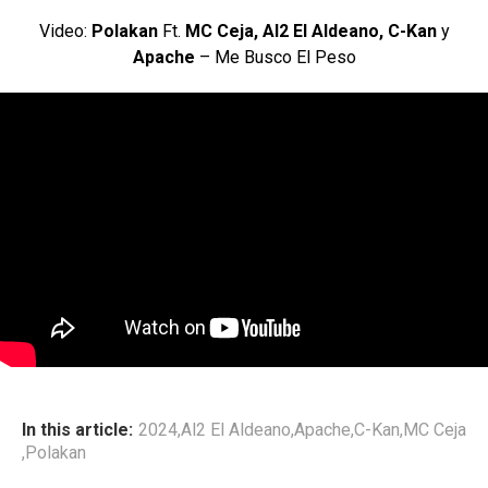
Video:
Polakan
Ft.
MC Ceja, Al2 El Aldeano, C-Kan
y
Apache
– Me Busco El Peso
In this article:
2024
,
Al2 El Aldeano
,
Apache
,
C-Kan
,
MC Ceja
,
Polakan