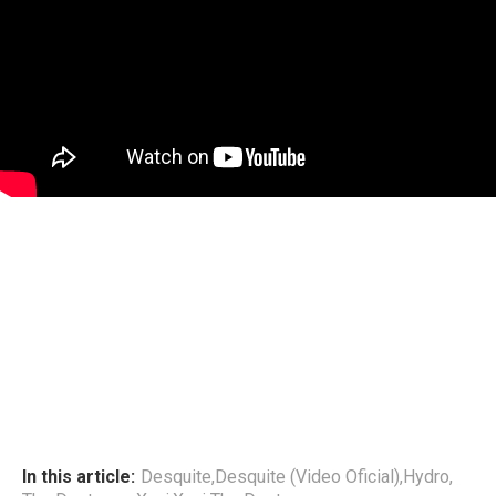
In this article:
Desquite
,
Desquite (Video Oficial)
,
Hydro
,