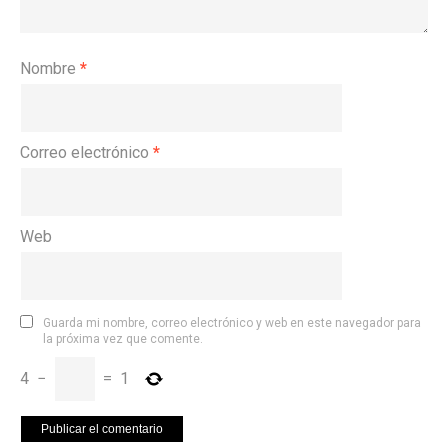
Nombre
*
Correo electrónico
*
Web
Guarda mi nombre, correo electrónico y web en este navegador para
la próxima vez que comente.
4
−
=
1