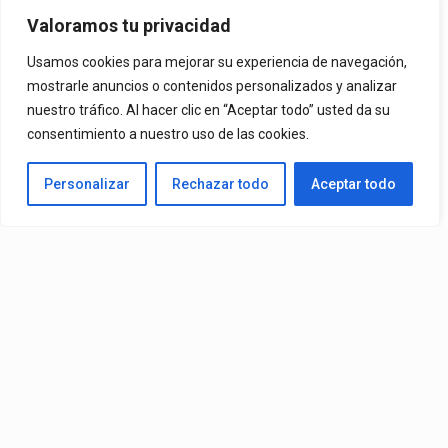
Oportunidad
Valoramos tu privacidad
Usamos cookies para mejorar su experiencia de navegación,
Ya Está En La Calle. "Dame Una Oportunidad"🎬🔥 El Nuevo Nivel
mostrarle anuncios o contenidos personalizados y analizar
nuestro tráfico. Al hacer clic en “Aceptar todo” usted da su
De Mr. Bioniko Ya Se Puede Ver Y Escuchar En Todas Partes.
consentimiento a nuestro uso de las cookies.
By
Edbay
Personalizar
Rechazar todo
Aceptar todo
Published
19 horas ago