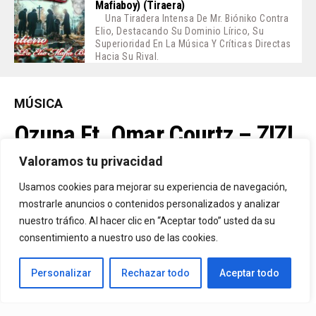
Mafiaboy) (Tiraera)
Una Tiradera Intensa De Mr. Bióniko Contra
Elio, Destacando Su Dominio Lírico, Su
Superioridad En La Música Y Críticas Directas
Hacia Su Rival.
MÚSICA
Ozuna Ft. Omar Courtz – ZIZI
Valoramos tu privacidad
By
Vitaxo
Usamos cookies para mejorar su experiencia de navegación,
Published
2 días ago
mostrarle anuncios o contenidos personalizados y analizar
nuestro tráfico. Al hacer clic en “Aceptar todo” usted da su
consentimiento a nuestro uso de las cookies.
Personalizar
Rechazar todo
Aceptar todo
Video:
Ozuna
Ft.
Omar Courtz
– ZIZI