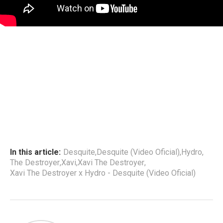
In this article:
Desquite
,
Desquite (Video Oficial)
,
Hydro
,
The Destroyer
,
Xavi
,
Xavi The Destroyer
,
Xavi The Destroyer x Hydro - Desquite (Video Oficial)