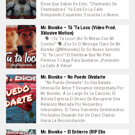
Dicen Que Saben De Esto, "Chantiador De
Chantiadores" Ya Está En La Calle
Rompiendo Esquemas. Escucha Lo Nuevo
Mr. Bioniko – Tú ‘ta Loco (Video Prod.
Xklusive Motion)
🗣️ "¡Tú 'ta Loco! ¡No Te Metas Con Mi
Combo!" 🗣️ ¡Ese Es El Mensaje Claro De Mr.
Bioniko (@mrbioniko) En Su Nuevo Sencillo
"Tú 'ta Loco"! El Dembow Que No Pide
Permiso Y Llega Para Quedarse, ¡poniendo
La Calle A Vibrar!
Mr. Bioniko – No Puedo Olvidarte
“No Puedo Olvidarte” Es Una Balada
Intensa De Amor Y Desamor Interpretada Por
Mr. Bioniko. A Lo Largo De La Canción, El
Artista Expresa El Deseo De Recuperar Una
Relación Marcada Por Recuerdos
Imborrables. El Tema Transmite Sentimientos
Profundos Dejando Ver Un Claro Clamor
Hacia La Reconciliación.
Mr. Bioniko – El Entierro (RIP Elio