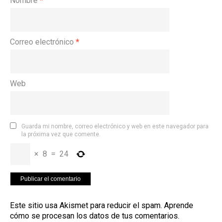
Nombre
*
Correo electrónico
*
Web
Guarda mi nombre, correo electrónico y web en este navegador para
la próxima vez que comente.
×
8
=
24
Este sitio usa Akismet para reducir el spam.
Aprende
cómo se procesan los datos de tus comentarios
.