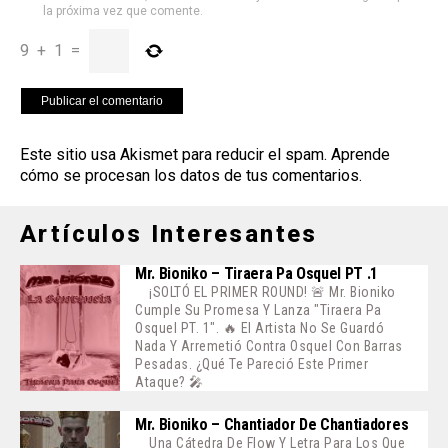
la próxima vez que comente.
9
+
1
=
Este sitio usa Akismet para reducir el spam.
Aprende
cómo se procesan los datos de tus comentarios
.
Artículos Interesantes
Mr. Bioniko – Tiraera Pa Osquel PT .1
¡SOLTÓ EL PRIMER ROUND! 🚨 Mr. Bioniko
Cumple Su Promesa Y Lanza "Tiraera Pa
Osquel PT. 1". 🔥 El Artista No Se Guardó
Nada Y Arremetió Contra Osquel Con Barras
Pesadas. ¿Qué Te Pareció Este Primer
Ataque? 🎤
Mr. Bioniko – Chantiador De Chantiadores
Una Cátedra De Flow Y Letra Para Los Que