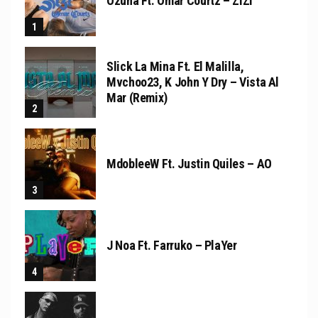
Ozuna Ft. Omar Courtz – ZIZI
Slick La Mina Ft. El Malilla,
Mvchoo23, K John Y Dry – Vista Al
Mar (Remix)
MdobleeW Ft. Justin Quiles – AO
J Noa Ft. Farruko – PlaYer