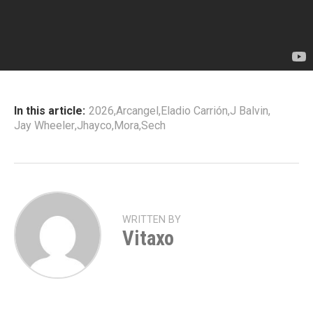
In this article:
2026
,
Arcangel
,
Eladio Carrión
,
J Balvin
,
Jay Wheeler
,
Jhayco
,
Mora
,
Sech
WRITTEN BY
Vitaxo