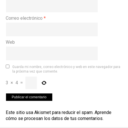
Correo electrónico
*
Web
Guarda mi nombre, correo electrónico y web en este navegador para
la próxima vez que comente.
3
×
4
=
Este sitio usa Akismet para reducir el spam.
Aprende
cómo se procesan los datos de tus comentarios
.