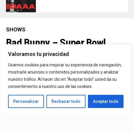
SHOWS
Bad Bunny – Super Bowl
Halftime Show (Live) (2026)
Valoramos tu privacidad
Usamos cookies para mejorar su experiencia de navegación,
mostrarle anuncios o contenidos personalizados y analizar
By
Vitaxo
Published
11/02/2026
nuestro tráfico. Al hacer clic en “Aceptar todo” usted da su
consentimiento a nuestro uso de las cookies.
Personalizar
Rechazar todo
Aceptar todo
Show:
Bad Bunny
– Super Bowl Halftime Show (Live)