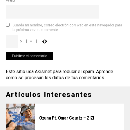
Web
Guarda mi nombre, correo electrónico y web en este navegador para
la próxima vez que comente.
×
1
=
1
Este sitio usa Akismet para reducir el spam.
Aprende
cómo se procesan los datos de tus comentarios
.
Artículos Interesantes
Ozuna Ft. Omar Courtz – ZIZI