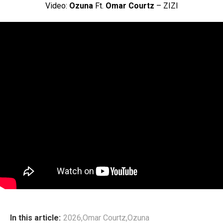
Video:
Ozuna
Ft.
Omar Courtz
– ZIZI
In this article:
2026
,
Omar Courtz
,
Ozuna