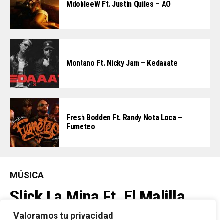
MdobleeW Ft. Justin Quiles – AO
Montano Ft. Nicky Jam – Kedaaate
Fresh Bodden Ft. Randy Nota Loca –
Fumeteo
MÚSICA
Slick La Mina Ft. El Malilla,
Mvchoo23, K John Y Dry –
Valoramos tu privacidad