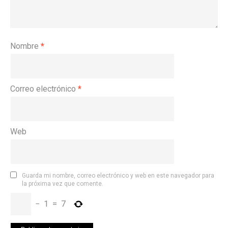
Nombre
*
Correo electrónico
*
Web
Guarda mi nombre, correo electrónico y web en este navegador para
la próxima vez que comente.
−
1
=
7