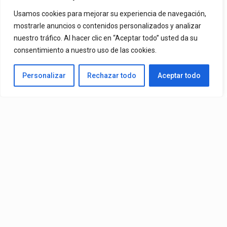
Vista Al Mar (Remix)
Usamos cookies para mejorar su experiencia de navegación,
mostrarle anuncios o contenidos personalizados y analizar
nuestro tráfico. Al hacer clic en “Aceptar todo” usted da su
By
Vitaxo
consentimiento a nuestro uso de las cookies.
Published
1 día ago
Personalizar
Rechazar todo
Aceptar todo
Video:
Slick La Mina
Ft.
El Malilla, Mvchoo23, K John
y
Dry
– Vista Al Mar (Remix)