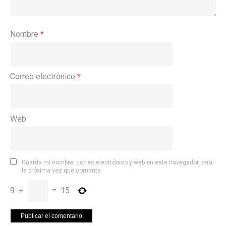
Nombre
*
Correo electrónico
*
Web
Guarda mi nombre, correo electrónico y web en este navegador para
la próxima vez que comente.
9
+
=
15