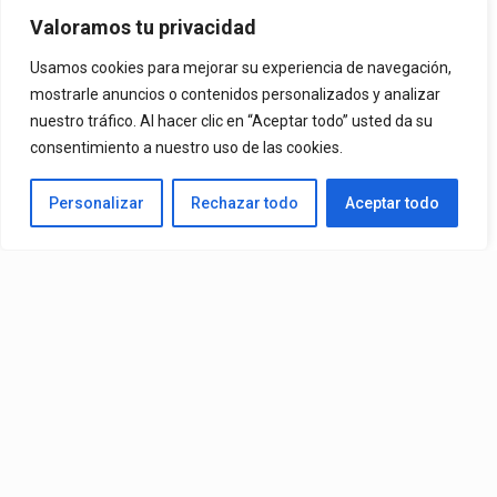
Oportunidad
Valoramos tu privacidad
Usamos cookies para mejorar su experiencia de navegación,
Ya Está En La Calle. "Dame Una Oportunidad"🎬🔥 El Nuevo Nivel
mostrarle anuncios o contenidos personalizados y analizar
nuestro tráfico. Al hacer clic en “Aceptar todo” usted da su
De Mr. Bioniko Ya Se Puede Ver Y Escuchar En Todas Partes.
consentimiento a nuestro uso de las cookies.
By
Edbay
Personalizar
Rechazar todo
Aceptar todo
Published
10 horas ago