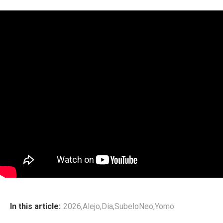
In this article:
2026
,
Alejo
,
Dia
,
SubeloNeo
,
Yomo