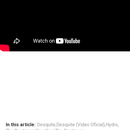
In this article:
Desquite
,
Desquite (Video Oficial)
,
Hydro
,