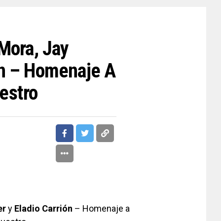
 Mora, Jay
ón – Homenaje A
estro
er
y
Eladio Carrión
– Homenaje a