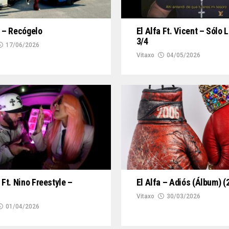
a – Recógelo
El Alfa Ft. Vicent – Sólo 
3/4
17/06/2026
Vitaxo
04/05/2026
El Alfa – Adiós (Álbum) (
 Ft. Nino Freestyle –
Vitaxo
30/03/2026
01/04/2026