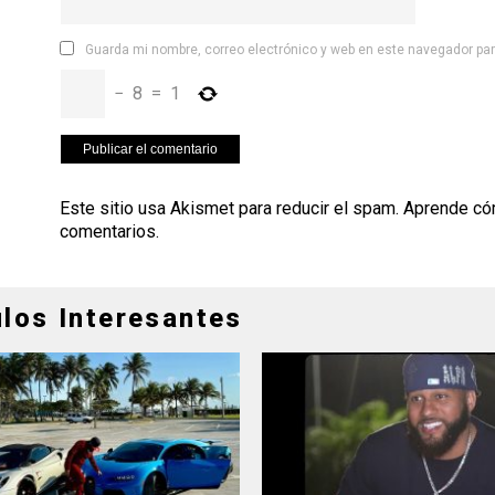
Guarda mi nombre, correo electrónico y web en este navegador pa
−
8
=
1
Este sitio usa Akismet para reducir el spam.
Aprende có
comentarios
.
ulos Interesantes