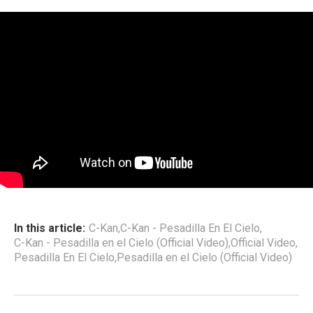
In this article:
C-Kan
,
C-Kan - Pesadilla En El Cielo
,
C-Kan - Pesadilla en el Cielo (Official Video)
,
Official Video
,
Pesadilla En El Cielo
,
Pesadilla en el Cielo (Official Video)