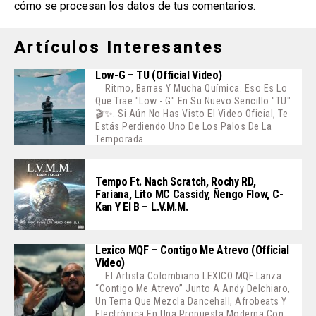
cómo se procesan los datos de tus comentarios
.
Artículos Interesantes
Low-G – TU (Official Video)
Ritmo, Barras Y Mucha Química. Eso Es Lo
Que Trae "Low - G" En Su Nuevo Sencillo "TU"
🎬✨. Si Aún No Has Visto El Video Oficial, Te
Estás Perdiendo Uno De Los Palos De La
Temporada.
Tempo Ft. Nach Scratch, Rochy RD,
Fariana, Lito MC Cassidy, Ñengo Flow, C-
Kan Y El B – L.V.M.M.
Lexico MQF – Contigo Me Atrevo (Official
Video)
El Artista Colombiano LEXICO MQF Lanza
“Contigo Me Atrevo” Junto A Andy Delchiaro,
Un Tema Que Mezcla Dancehall, Afrobeats Y
Electrónica En Una Propuesta Moderna Con