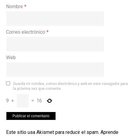
Nombre
*
Correo electrónico
*
Web
Guarda mi nombre, correo electrónico y web en este navegador para
la próxima vez que comente.
9
+
=
16
Este sitio usa Akismet para reducir el spam.
Aprende