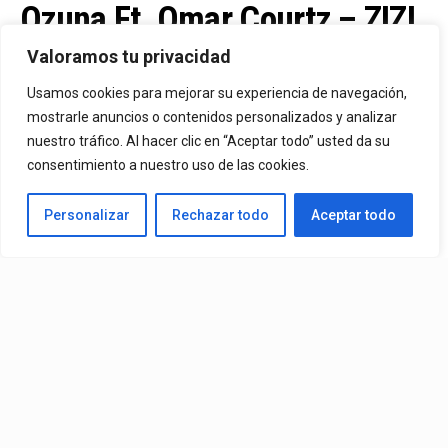
Ozuna Ft. Omar Courtz – ZIZI
Valoramos tu privacidad
By
Vitaxo
Usamos cookies para mejorar su experiencia de navegación,
Published
4 días ago
mostrarle anuncios o contenidos personalizados y analizar
nuestro tráfico. Al hacer clic en “Aceptar todo” usted da su
consentimiento a nuestro uso de las cookies.
Personalizar
Rechazar todo
Aceptar todo
Video:
Ozuna
Ft.
Omar Courtz
– ZIZI