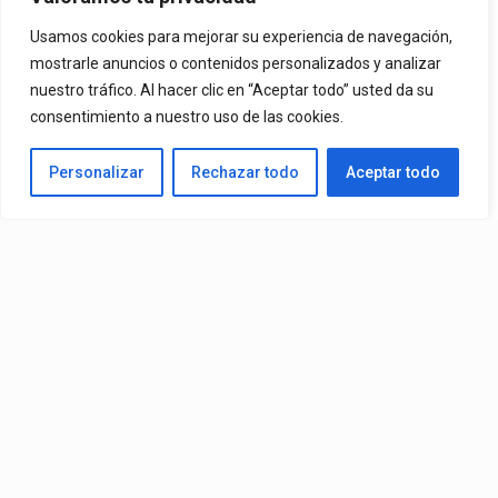
Usamos cookies para mejorar su experiencia de navegación,
Ya Está En La Calle. "Dame Una Oportunidad"🎬🔥 El Nuevo Nivel
mostrarle anuncios o contenidos personalizados y analizar
nuestro tráfico. Al hacer clic en “Aceptar todo” usted da su
De Mr. Bioniko Ya Se Puede Ver Y Escuchar En Todas Partes.
consentimiento a nuestro uso de las cookies.
By
Edbay
Personalizar
Rechazar todo
Aceptar todo
Published
2 días ago