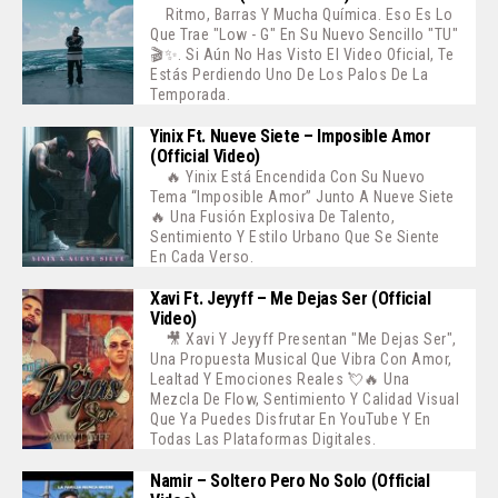
Ritmo, Barras Y Mucha Química. Eso Es Lo
Que Trae "Low - G" En Su Nuevo Sencillo "TU"
🎬✨. Si Aún No Has Visto El Video Oficial, Te
Estás Perdiendo Uno De Los Palos De La
Temporada.
Yinix Ft. Nueve Siete – Imposible Amor
(Official Video)
🔥 Yinix Está Encendida Con Su Nuevo
Tema “Imposible Amor” Junto A Nueve Siete
🔥 Una Fusión Explosiva De Talento,
Sentimiento Y Estilo Urbano Que Se Siente
En Cada Verso.
Xavi Ft. Jeyyff – Me Dejas Ser (Official
Video)
🎥 Xavi Y Jeyyff Presentan "Me Dejas Ser",
Una Propuesta Musical Que Vibra Con Amor,
Lealtad Y Emociones Reales 💘🔥 Una
Mezcla De Flow, Sentimiento Y Calidad Visual
Que Ya Puedes Disfrutar En YouTube Y En
Todas Las Plataformas Digitales.
Namir – Soltero Pero No Solo (Official