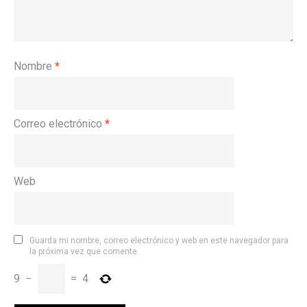
Nombre
*
Correo electrónico
*
Web
Guarda mi nombre, correo electrónico y web en este navegador para
la próxima vez que comente.
9
−
=
4