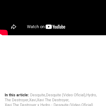
In this article:
Desquite
,
Desquite (Video Oficial)
,
Hydro
,
The Destroyer
,
Xavi
,
Xavi The Destroyer
,
Xavi The Destroyer x Hydro - Desquite (Video Oficial)