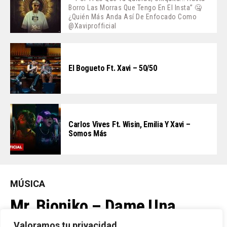
Borro Las Morras Que Tengo En El Insta” 🤐
¿Quién Más Anda Así De Enfocado Como
@xaviprofficial
El Bogueto Ft. Xavi – 50/50
Carlos Vives Ft. Wisin, Emilia Y Xavi –
Somos Más
MÚSICA
Mr. Bioniko – Dame Una
Oportunidad
Valoramos tu privacidad