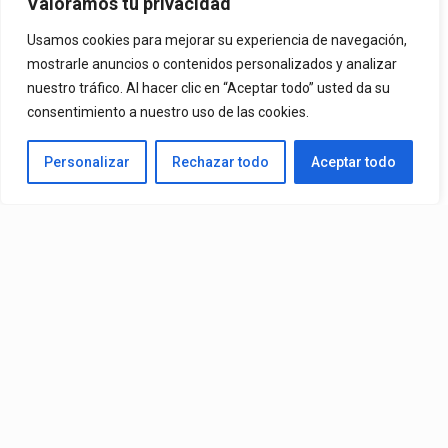
Valoramos tu privacidad
By
Vitaxo
Usamos cookies para mejorar su experiencia de navegación,
Published
25/07/2025
mostrarle anuncios o contenidos personalizados y analizar
nuestro tráfico. Al hacer clic en “Aceptar todo” usted da su
consentimiento a nuestro uso de las cookies.
Personalizar
Rechazar todo
Aceptar todo
Video:
Cosculluela
– Más Finas