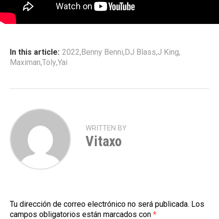
In this article:
2022
,
Benny Benni
,
DJ Blass
,
J King
,
Maximan
,
Toly
,
Yai
WRITTEN BY
Vitaxo
Tu dirección de correo electrónico no será publicada.
Los
campos obligatorios están marcados con
*