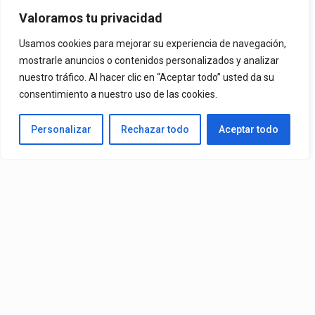
Halftime Show (Live) (2026)
Valoramos tu privacidad
Usamos cookies para mejorar su experiencia de navegación,
mostrarle anuncios o contenidos personalizados y analizar
By
Vitaxo
Published
11/02/2026
nuestro tráfico. Al hacer clic en “Aceptar todo” usted da su
consentimiento a nuestro uso de las cookies.
Personalizar
Rechazar todo
Aceptar todo
Show:
Bad Bunny
– Super Bowl Halftime Show (Live)
(2026)