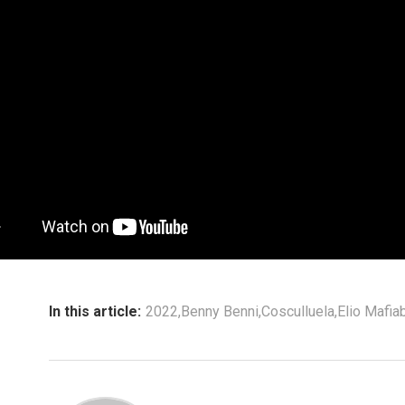
In this article:
2022
,
Benny Benni
,
Cosculluela
,
Elio Mafia