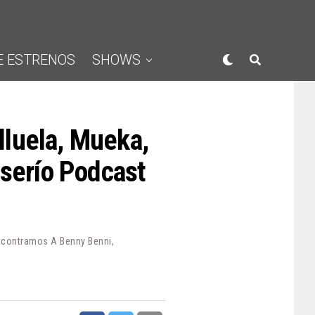
E ESTRENOS
SHOWS
luela, Mueka,
aserío Podcast
ncontramos A Benny Benni,