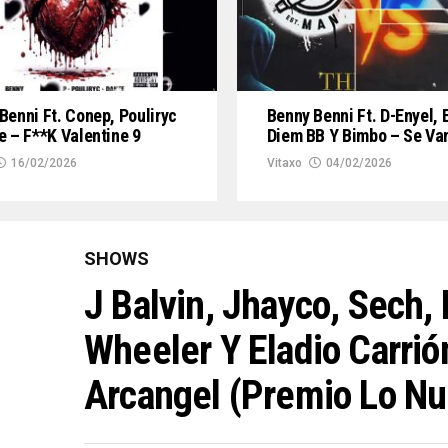
Benni Ft. Conep, Pouliryc
Benny Benni Ft. D-Enyel, 
e – F**k Valentine 9
Diem BB Y Bimbo – Se Van
16/02/2026
Vitaxo
04/02/2026
SHOWS
J Balvin, Jhayco, Sech,
Wheeler Y Eladio Carri
Arcangel (Premio Lo Nu