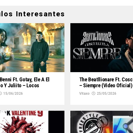
ulos Interesantes
Benni Ft. Gotay, Ele A El
The Beatllionare Ft. Cosc
o Y Juliito – Locos
– Siempre (Video Oficial)
15/06/2026
Vitaxo
25/05/2026