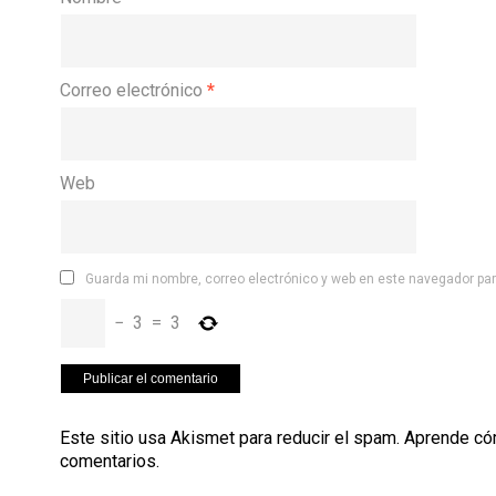
Correo electrónico
*
Web
Guarda mi nombre, correo electrónico y web en este navegador pa
−
3
=
3
Este sitio usa Akismet para reducir el spam.
Aprende có
comentarios
.