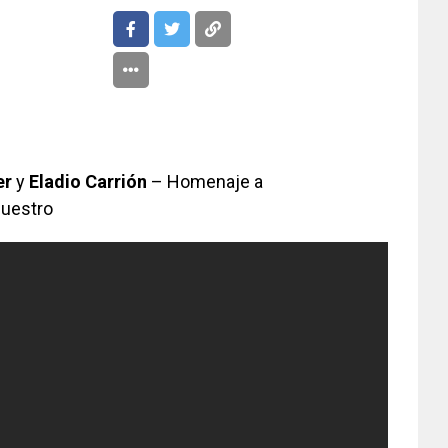
er
y
Eladio Carrión
– Homenaje a
Nuestro