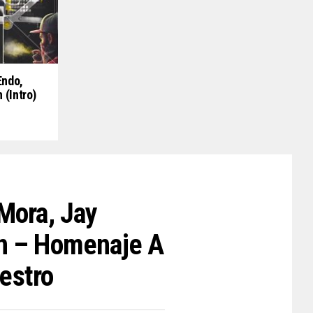
Endo,
 (Intro)
 Mora, Jay
ón – Homenaje A
estro