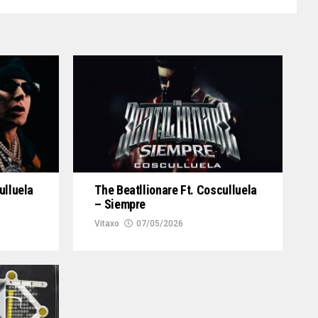
ulluela
The Beatllionare Ft. Cosculluela
– Siempre
Vitaxo
07/05/2026