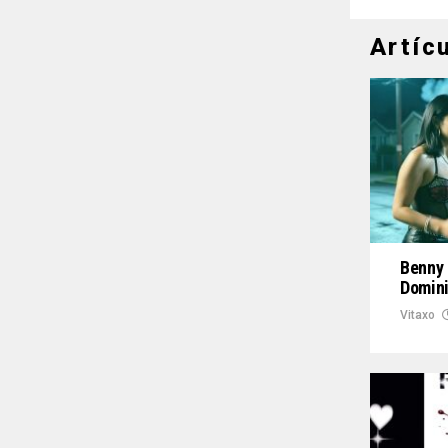
Artíc
Benny 
Domini
Vitaxo