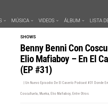
S
MÚSICA
VIDEOS
ÁLBUM
LISTA D
SHOWS
Benny Benni Con Coscul
Elio Mafiaboy – En El C
(EP #31)
| Un Nuevo Episodio De El Caserío Podcast #31 Donde E
Cosculluela, Mueka, Elio Mafiaboy, Entre Otros.