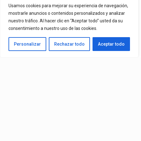
Usamos cookies para mejorar su experiencia de navegación,
mostrarle anuncios o contenidos personalizados y analizar
By
Vitaxo
Published
11/02/2026
nuestro tráfico. Al hacer clic en “Aceptar todo” usted da su
consentimiento a nuestro uso de las cookies.
Personalizar
Rechazar todo
Aceptar todo
Show:
Bad Bunny
– Super Bowl Halftime Show (Live)
(2026)