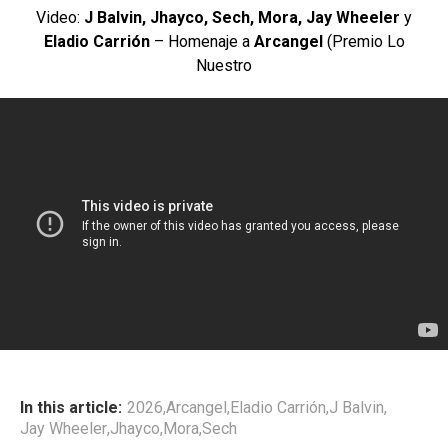
Video:
J Balvin, Jhayco, Sech, Mora, Jay Wheeler
y
Eladio Carrión
– Homenaje a
Arcangel
(Premio Lo
Nuestro
In this article:
2026
,
Arcangel
,
Eladio Carrión
,
J Balvin
,
Jay Wheeler
,
Jhayco
,
Mora
,
Sech