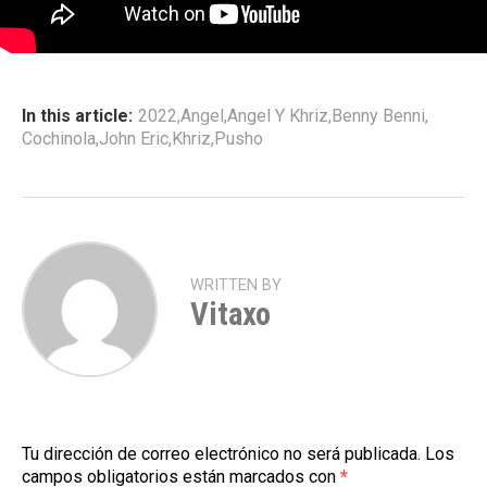
In this article:
2022
,
Angel
,
Angel Y Khriz
,
Benny Benni
,
Cochinola
,
John Eric
,
Khriz
,
Pusho
WRITTEN BY
Vitaxo
Tu dirección de correo electrónico no será publicada.
Los
campos obligatorios están marcados con
*