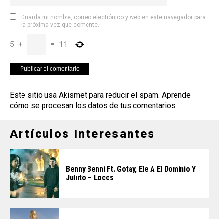
Guarda mi nombre, correo electrónico y web en este navegador para
la próxima vez que comente.
5
+
=
11
Este sitio usa Akismet para reducir el spam.
Aprende
cómo se procesan los datos de tus comentarios
.
Artículos Interesantes
Benny Benni Ft. Gotay, Ele A El Dominio Y
Juliito – Locos