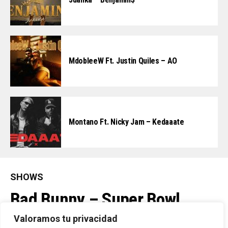
MdobleeW Ft. Justin Quiles – AO
Montano Ft. Nicky Jam – Kedaaate
SHOWS
Bad Bunny – Super Bowl
Halftime Show (Live) (2026)
Valoramos tu privacidad