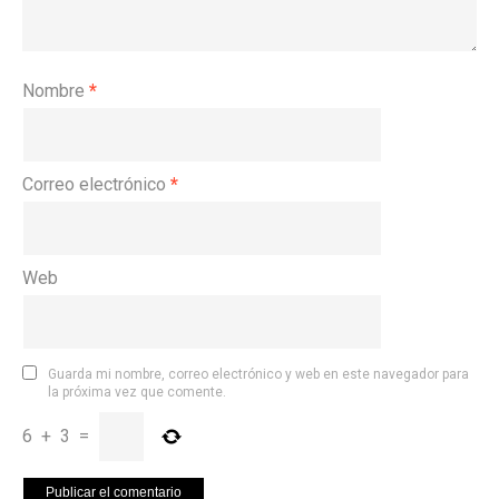
Nombre
*
Correo electrónico
*
Web
Guarda mi nombre, correo electrónico y web en este navegador para
la próxima vez que comente.
6
+
3
=